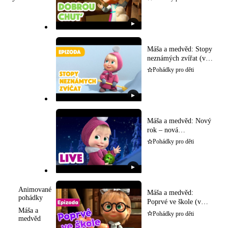
▶
Máša a medvěd: Stopy
neznámých zvířat (v
češtině)
Pohádky pro děti
▶
Máša a medvěd: Nový
rok – nová
dobrodružství (v
Pohádky pro děti
češtině)
▶
Animované
Máša a medvěd:
pohádky
Poprvé ve škole (v
Máša a
češtině)
Pohádky pro děti
medvěd