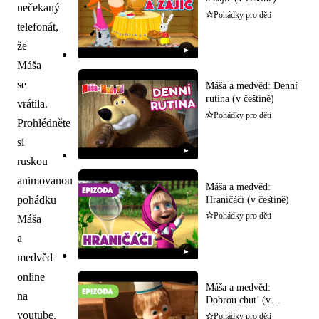
nečekaný
Pohádky pro děti
telefonát,
že
▶
Máša
se
Máša a medvěd: Denní
rutina (v češtině)
vrátila.
Pohádky pro děti
Prohlédněte
si
▶
ruskou
animovanou
Máša a medvěd:
pohádku
Hraničáči (v češtině)
Pohádky pro děti
Máša
a
▶
medvěd
online
Máša a medvěd:
na
Dobrou chut’ (v
češtině)
youtube.
Pohádky pro děti