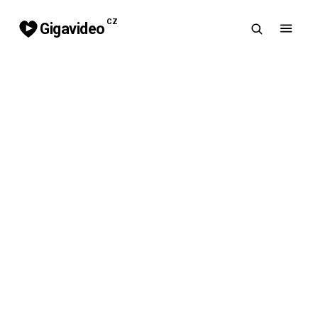
CZ
Gigavideo