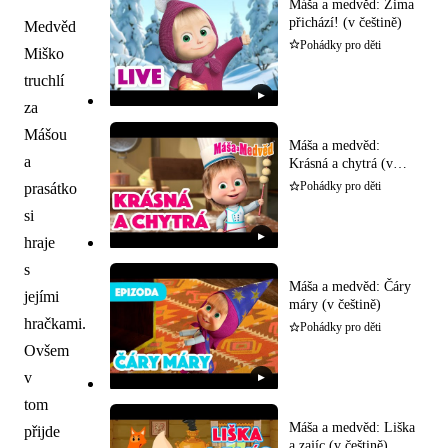
Máša a medvěd: Zima
přichází! (v češtině)
Medvěd
Pohádky pro děti
Miško
truchlí
▶
za
Mášou
Máša a medvěd:
a
Krásná a chytrá (v
češtině)
prasátko
Pohádky pro děti
si
▶
hraje
s
Máša a medvěd: Čáry
jejími
máry (v češtině)
hračkami.
Pohádky pro děti
Ovšem
v
▶
tom
Máša a medvěd: Liška
přijde
a zajíc (v češtině)