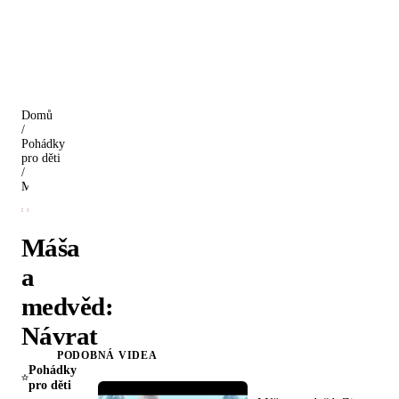
Domů
/
Pohádky
pro děti
/
Máša a medvěd: Návrat
Máša
a
medvěd:
Návrat
PODOBNÁ VIDEA
Pohádky
pro děti