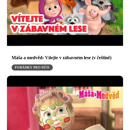
Máša a medvěd: Vítejte v zábavném lese (v češtině)
POHÁDKY PRO DĚTI