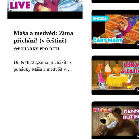
Máša a medvěd: Zima
přichází! (v češtině)
POHÁDKY PRO DĚTI
Díl &#8222;Zima přichází!" z
pohádky Máša a medvěd v
češtině. Podívejte se na
videopohádku o malé nezbedné
Máši a medvědovi v českém
dabingu.