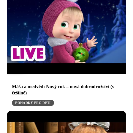
Máša a medvěd: Nový rok – nová dobrodružství (v
češtině)
POHÁDKY PRO DĚTI