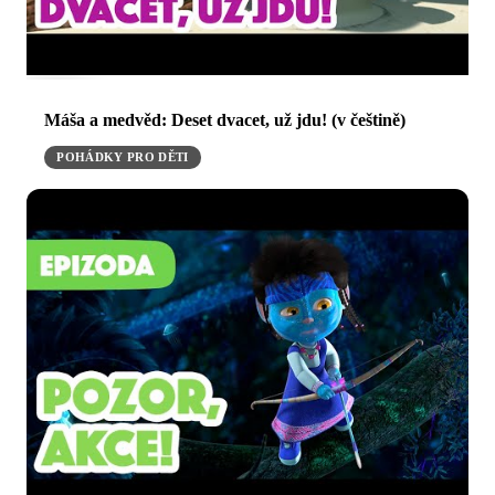
Máša a medvěd: Deset dvacet, už jdu! (v češtině)
POHÁDKY PRO DĚTI