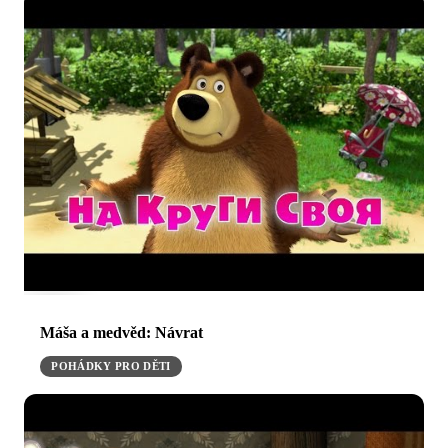
Máša a medvěd: Návrat
POHÁDKY PRO DĚTI