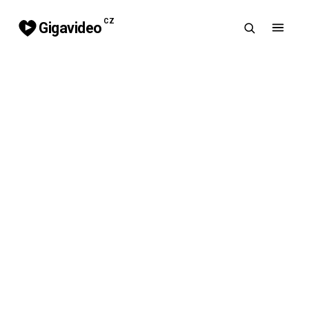
CZ
Gigavideo