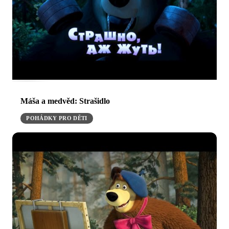
Máša a medvěd: Strašidlo
POHÁDKY PRO DĚTI