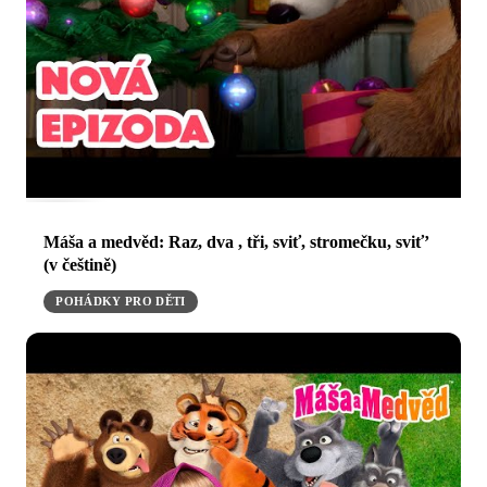
Máša a medvěd: Raz, dva , tři, sviť, stromečku, sviť’
(v češtině)
POHÁDKY PRO DĚTI