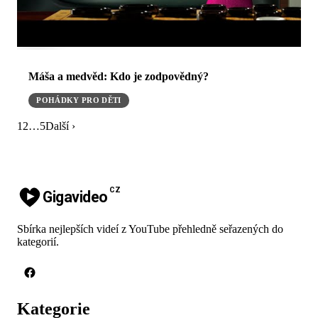
Máša a medvěd: Kdo je zodpovědný?
POHÁDKY PRO DĚTI
1
2
…
5
Další ›
CZ
Gigavideo
Sbírka nejlepších videí z YouTube přehledně seřazených do
kategorií.
Kategorie