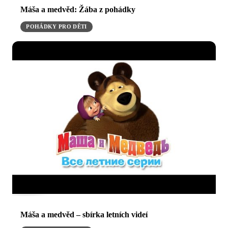
Máša a medvěd: Žába z pohádky
POHÁDKY PRO DĚTI
Máša a medvěd – sbírka letních videí