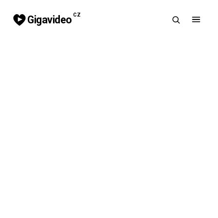
CZ
Gigavideo