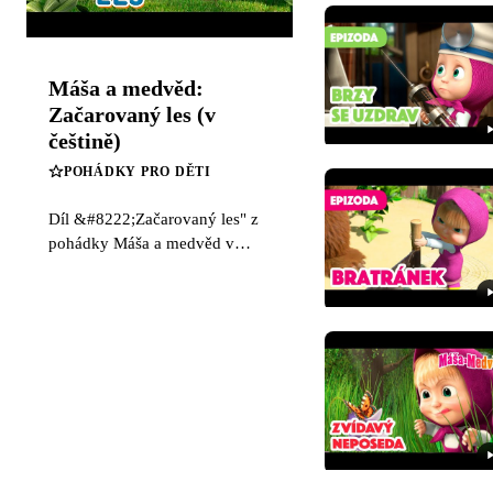
Máša a medvěd:
Začarovaný les (v
češtině)
POHÁDKY PRO DĚTI
Díl &#8222;Začarovaný les" z
pohádky Máša a medvěd v
češtině. Podívejte se na
videopohádku o malé nezbedné
Máši a medvědovi v českém
dabingu.