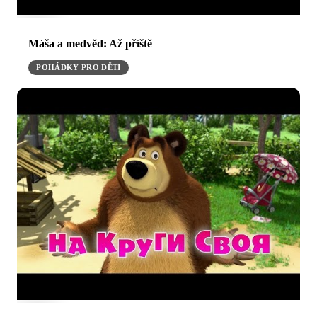
Máša a medvěd: Až příště
POHÁDKY PRO DĚTI