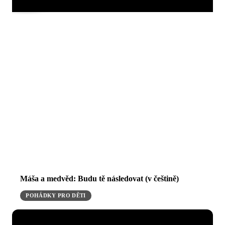
Máša a medvěd: Budu tě následovat (v češtině)
POHÁDKY PRO DĚTI