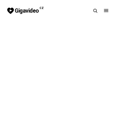
CZ
Gigavideo