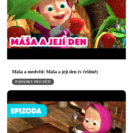
Máša a medvěd: Máša a její den (v češtině)
POHÁDKY PRO DĚTI