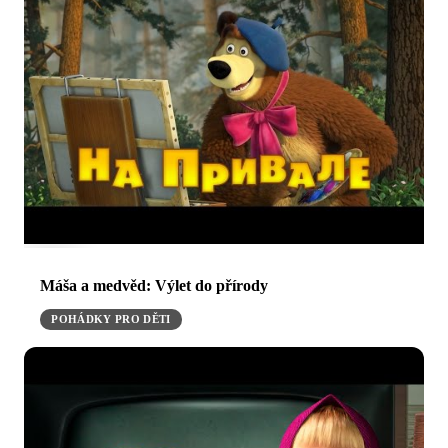
Máša a medvěd: Výlet do přírody
POHÁDKY PRO DĚTI