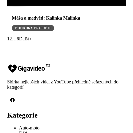
Máša a medvěd: Kalinka Malinka
POHÁDKY PRO DĚTI
1
2
…
6
Další ›
CZ
Gigavideo
Sbírka nejlepších videí z YouTube přehledně seřazených do
kategorií.
Kategorie
Auto-moto