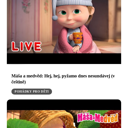
Máša a medvěd: Hej, hej, pyžamo dnes nesundávej (v
češtině)
POHÁDKY PRO DĚTI