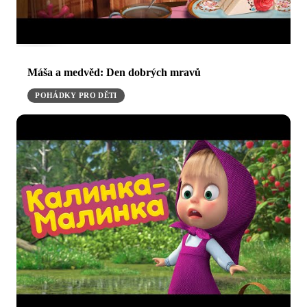
Máša a medvěd: Den dobrých mravů
POHÁDKY PRO DĚTI