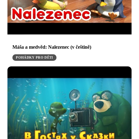
Máša a medvěd: Nalezenec (v češtině)
POHÁDKY PRO DĚTI