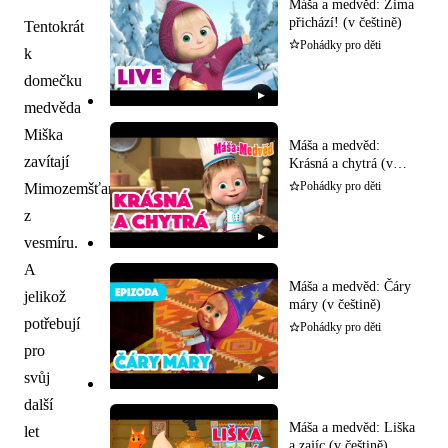
Máša a medvěd: Zima
přichází! (v češtině)
Tentokrát
Pohádky pro děti
k
domečku
▶
medvěda
Miška
Máša a medvěd:
zavítají
Krásná a chytrá (v
češtině)
Mimozemšťané
Pohádky pro děti
z
▶
vesmíru.
A
Máša a medvěd: Čáry
jelikož
máry (v češtině)
potřebují
Pohádky pro děti
pro
svůj
▶
další
Máša a medvěd: Liška
let
a zajíc (v češtině)