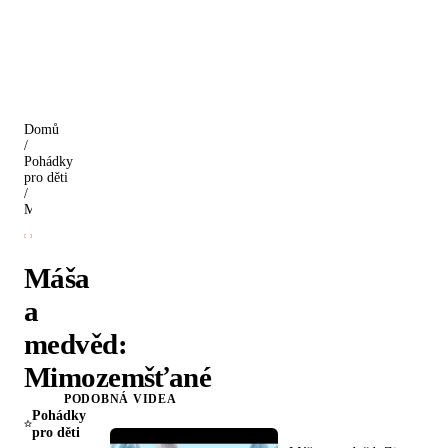
Domů
/
Pohádky
pro děti
/
Máša a medvěd: Mimozemšťané
Máša
a
medvěd:
Mimozemšťané
PODOBNÁ VIDEA
Pohádky
pro děti