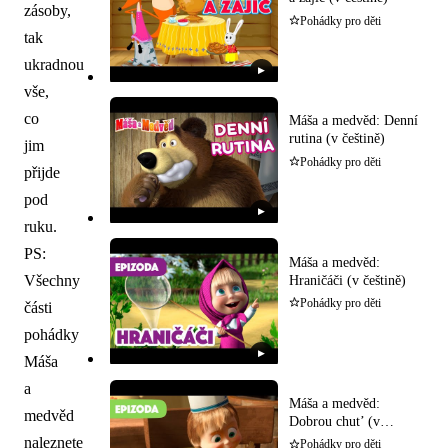
zásoby,
Pohádky pro děti
tak
ukradnou
▶
vše,
co
Máša a medvěd: Denní
rutina (v češtině)
jim
Pohádky pro děti
přijde
pod
▶
ruku.
PS:
Máša a medvěd:
Všechny
Hraničáči (v češtině)
Pohádky pro děti
části
pohádky
▶
Máša
a
Máša a medvěd:
medvěd
Dobrou chut’ (v
češtině)
naleznete
Pohádky pro děti