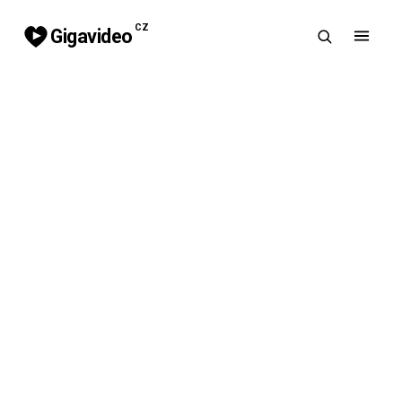
CZ
Gigavideo