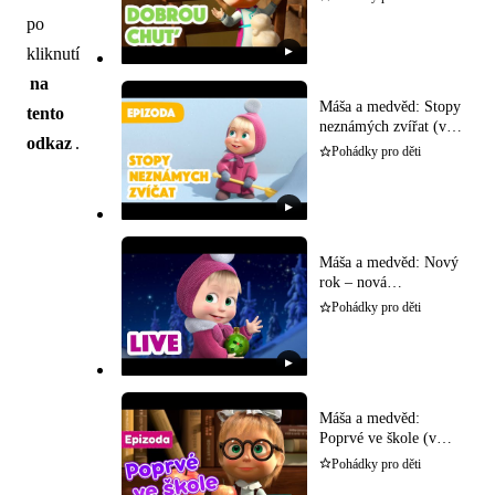
po
kliknutí
▶
na
Máša a medvěd: Stopy
tento
neznámých zvířat (v
odkaz
.
češtině)
Pohádky pro děti
▶
Máša a medvěd: Nový
rok – nová
dobrodružství (v
Pohádky pro děti
češtině)
▶
Máša a medvěd:
Poprvé ve škole (v
češtině)
Pohádky pro děti