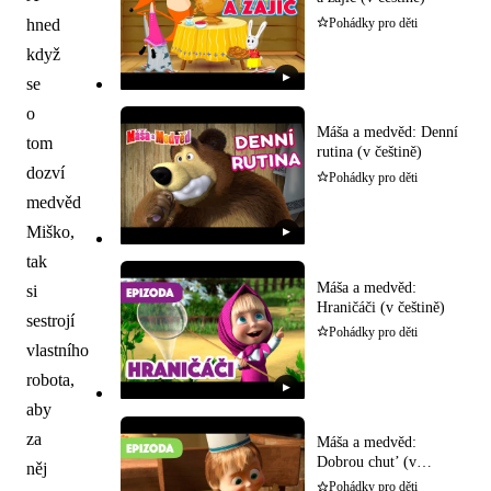
hned
Pohádky pro děti
když
▶
se
o
Máša a medvěd: Denní
tom
rutina (v češtině)
dozví
Pohádky pro děti
medvěd
Miško,
▶
tak
Máša a medvěd:
si
Hraničáči (v češtině)
sestrojí
Pohádky pro děti
vlastního
robota,
▶
aby
za
Máša a medvěd:
Dobrou chut’ (v
něj
češtině)
Pohádky pro děti