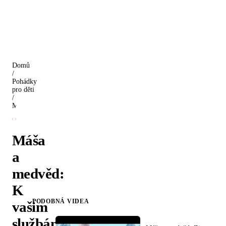
Domů
/
Pohádky
pro děti
/
Máša a medvěd: K vašim službám
Máša
a
medvěd:
K
PODOBNÁ VIDEA
vašim
službám