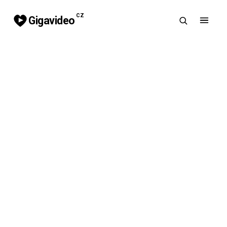
CZ
Gigavideo