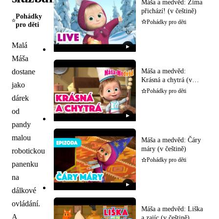
Máša a medvěd: Zima
přichází! (v češtině)
Pohádky
Pohádky pro děti
pro děti
Malá
▶
Máša
Máša a medvěd:
dostane
Krásná a chytrá (v
jako
češtině)
Pohádky pro děti
dárek
od
▶
pandy
malou
Máša a medvěd: Čáry
máry (v češtině)
robotickou
Pohádky pro děti
panenku
na
▶
dálkové
ovládání.
Máša a medvěd: Liška
A
a zajíc (v češtině)