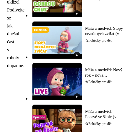
uklízel.
Podívejte
▶
se
jak
Máša a medvěd: Stopy
dnešní
neznámých zvířat (v
češtině)
Pohádky pro děti
část
s
▶
roboty
dopadne.
Máša a medvěd: Nový
rok – nová
dobrodružství (v
Pohádky pro děti
češtině)
▶
Máša a medvěd:
Poprvé ve škole (v
češtině)
Pohádky pro děti