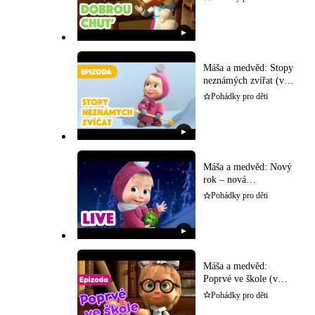
▶
Máša a medvěd: Stopy
neznámých zvířat (v
češtině)
Pohádky pro děti
▶
Máša a medvěd: Nový
rok – nová
dobrodružství (v
Pohádky pro děti
češtině)
▶
Máša a medvěd:
Poprvé ve škole (v
češtině)
Pohádky pro děti