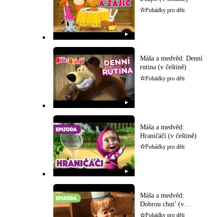
Pohádky pro děti
▶
Máša a medvěd: Denní
rutina (v češtině)
Pohádky pro děti
▶
Máša a medvěd:
Hraničáči (v češtině)
Pohádky pro děti
▶
Máša a medvěd:
Dobrou chut’ (v
češtině)
Pohádky pro děti