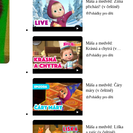
Máša a medvěd: Zima
přichází! (v češtině)
Pohádky pro děti
▶
Máša a medvěd:
Krásná a chytrá (v
češtině)
Pohádky pro děti
▶
Máša a medvěd: Čáry
máry (v češtině)
Pohádky pro děti
▶
Máša a medvěd: Liška
a zajíc (v češtině)