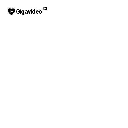
CZ
Gigavideo