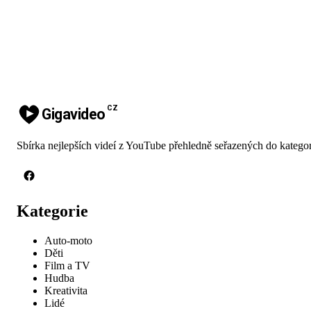
CZ
Gigavideo
Sbírka nejlepších videí z YouTube přehledně seřazených do kategor
Kategorie
Auto-moto
Děti
Film a TV
Hudba
Kreativita
Lidé