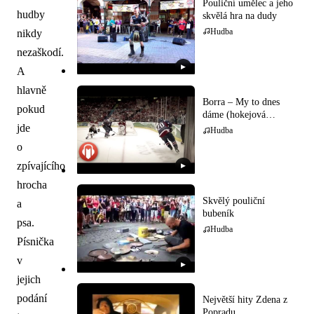
Pouliční umělec a jeho
hudby
skvělá hra na dudy
Hudba
nikdy
nezaškodí.
▶
A
hlavně
Borra – My to dnes
pokud
dáme (hokejová
hymna)
jde
Hudba
o
zpívajícího
▶
hrocha
Skvělý pouliční
a
bubeník
psa.
Hudba
Písnička
v
▶
jejich
podání
Největší hity Zdena z
Popradu