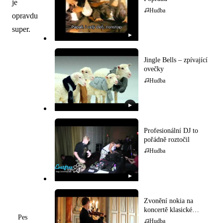
je
Hudba
opravdu
super.
▶
Jingle Bells – zpívající
ovečky
Hudba
▶
Profesionální DJ to
pořádně roztočil
Hudba
▶
Zvonění nokia na
koncertě klasické
Pes
hudby
Hudba