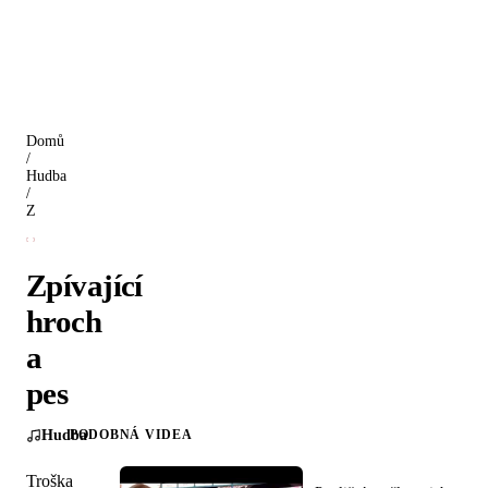
Domů
/
Hudba
/
Zpívající hroch a pes
Zpívající
hroch
a
pes
Hudba
PODOBNÁ VIDEA
Troška