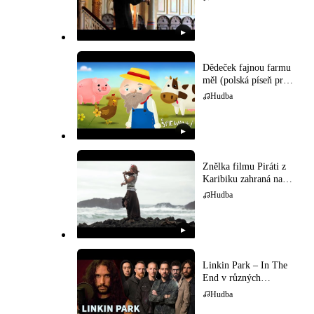
▶
Dědeček fajnou farmu
měl (polská píseň pro
děti)
Hudba
▶
Znělka filmu Piráti z
Karibiku zahraná na
houslech
Hudba
▶
Linkin Park – In The
End v různých
hudebních stylech
Hudba