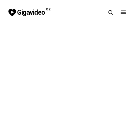
CZ
Gigavideo