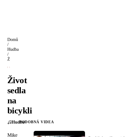
Domů
/
Hudba
/
Život sedla na bicykli
Život
sedla
na
bicykli
Hudba
PODOBNÁ VIDEA
Mike