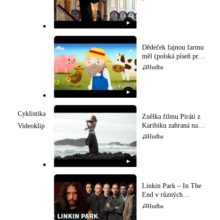
▶
Dědeček fajnou farmu
měl (polská píseň pro
děti)
Hudba
▶
Cyklistika
Znělka filmu Piráti z
Karibiku zahraná na
Videoklip
houslech
Hudba
▶
Linkin Park – In The
End v různých
hudebních stylech
Hudba