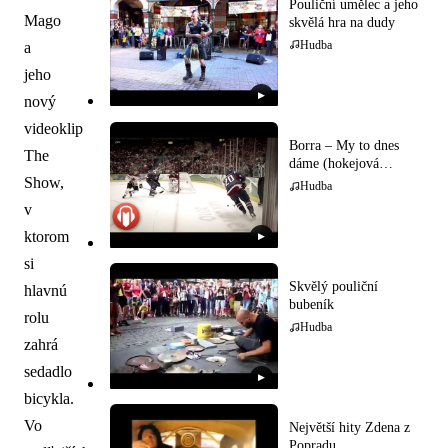
Pouliční umělec a jeho
Mago
skvělá hra na dudy
Hudba
a
jeho
▶
nový
videoklip
Borra – My to dnes
The
dáme (hokejová
hymna)
Show,
Hudba
v
ktorom
▶
si
Skvělý pouliční
hlavnú
bubeník
rolu
Hudba
zahrá
sedadlo
▶
bicykla.
Vo
Největší hity Zdena z
Popradu