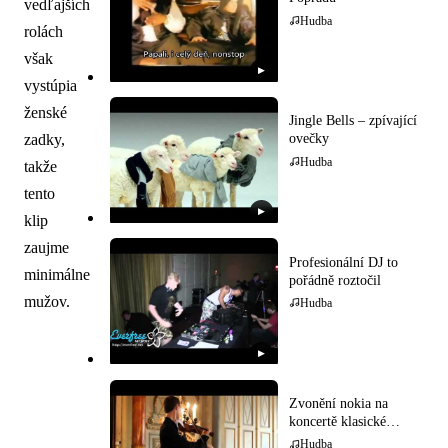
vedľajších
Hudba
rolách
však
▶
vystúpia
ženské
Jingle Bells – zpívající
zadky,
ovečky
Hudba
takže
tento
▶
klip
zaujme
Profesionální DJ to
minimálne
pořádně roztočil
mužov.
Hudba
▶
Zvonění nokia na
koncertě klasické
hudby
Hudba