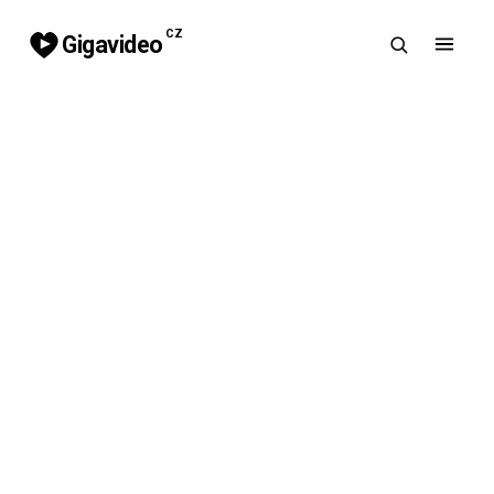
CZ
Gigavideo