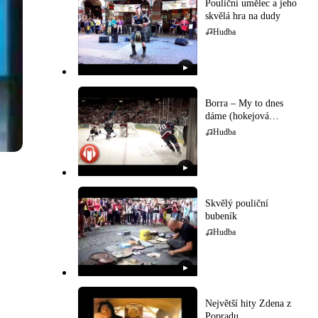
Pouliční umělec a jeho
skvělá hra na dudy
Hudba
▶
Borra – My to dnes
dáme (hokejová
hymna)
Hudba
▶
Skvělý pouliční
bubeník
Hudba
▶
Největší hity Zdena z
Popradu