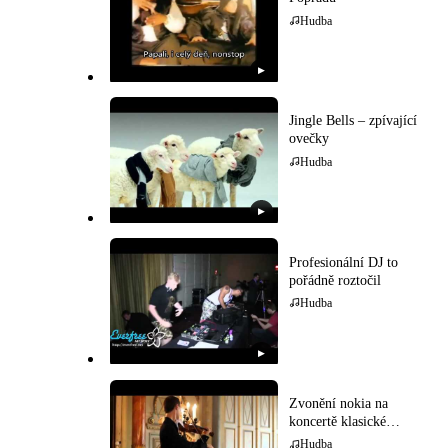
Hudba
▶
Jingle Bells – zpívající
ovečky
Hudba
▶
Profesionální DJ to
pořádně roztočil
Hudba
▶
Zvonění nokia na
koncertě klasické
hudby
Hudba