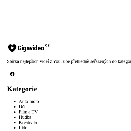
CZ
Gigavideo
Sbírka nejlepších videí z YouTube přehledně seřazených do kategor
Kategorie
Auto-moto
Děti
Film a TV
Hudba
Kreativita
Lidé