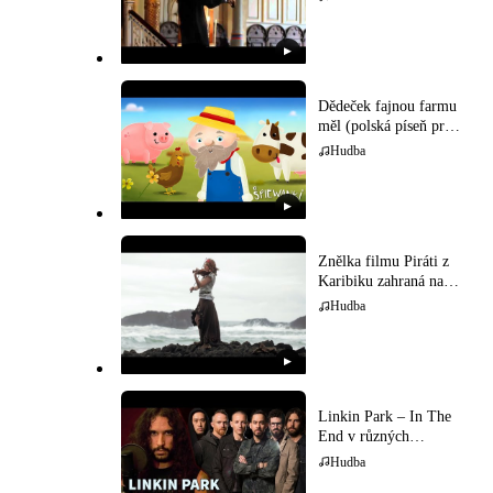
▶
Dědeček fajnou farmu
měl (polská píseň pro
děti)
Hudba
▶
Znělka filmu Piráti z
Karibiku zahraná na
houslech
Hudba
▶
Linkin Park – In The
End v různých
hudebních stylech
Hudba