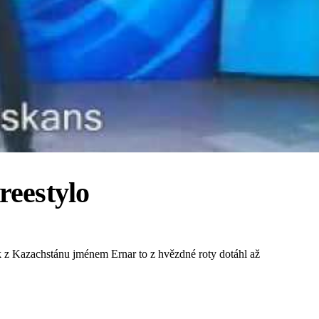
reestylo
k z Kazachstánu jménem Ernar to z hvězdné roty dotáhl až