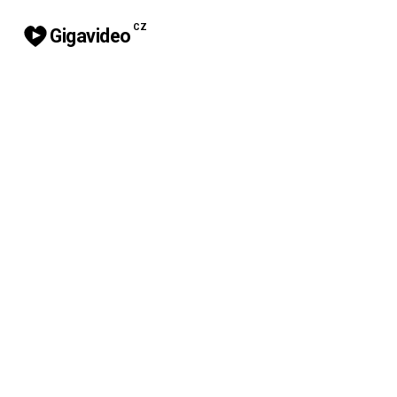
CZ
Gigavideo