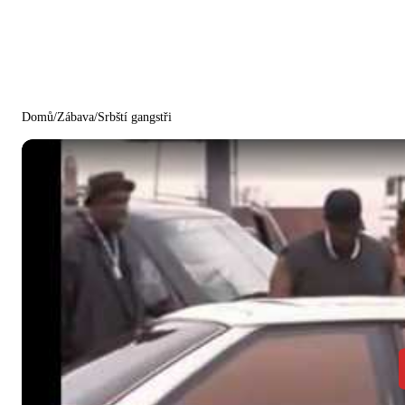
Domů
/
Zábava
/
Srbští gangstři