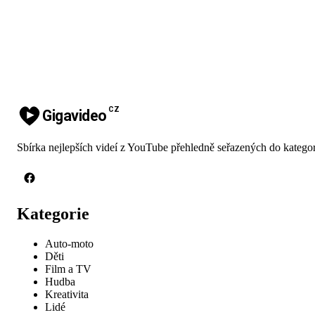
CZ
Gigavideo
Sbírka nejlepších videí z YouTube přehledně seřazených do kategor
Kategorie
Auto-moto
Děti
Film a TV
Hudba
Kreativita
Lidé