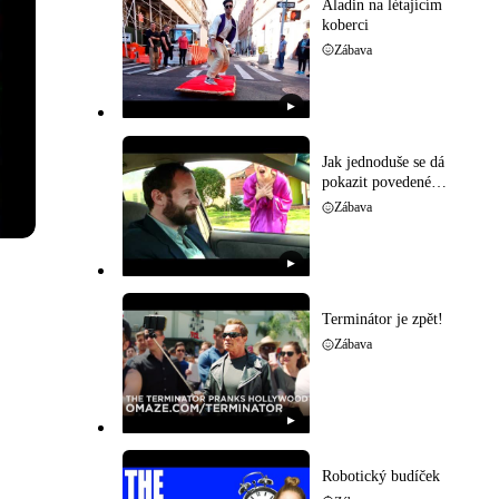
Aladin na létajícím
koberci
Zábava
▶
Jak jednoduše se dá
pokazit povedené
rande
Zábava
▶
Terminátor je zpět!
Zábava
▶
Robotický budíček