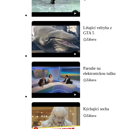
▶
Létající velryba z
GTA 5
Zábava
▶
Parodie na
elektronickou tužku
Zábava
▶
Kýchající socha
Zábava