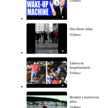
Zábava
▶
Den šílené chůze
Zábava
▶
Zábava na
bezpečnostních
kamerách
Zábava
▶
Bruslení s motorovou
pilou
Zábava