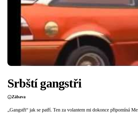
Srbští gangstři
Zábava
„Gangstři“ jak se patří. Ten za volantem mi dokonce připomíná Me