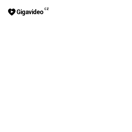
CZ
Gigavideo