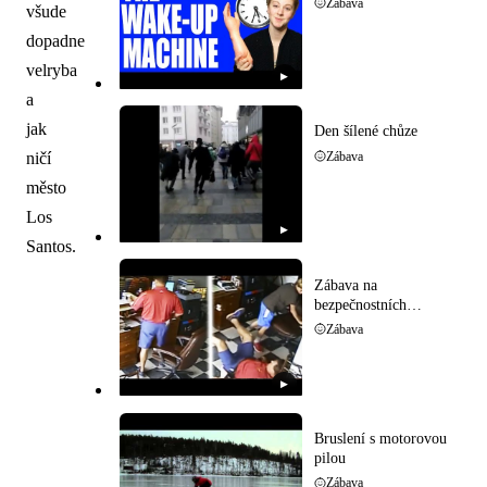
Zábava
všude
dopadne
velryba
▶
a
jak
Den šílené chůze
ničí
Zábava
město
Los
▶
Santos.
Zábava na
bezpečnostních
kamerách
Zábava
▶
Bruslení s motorovou
pilou
Zábava