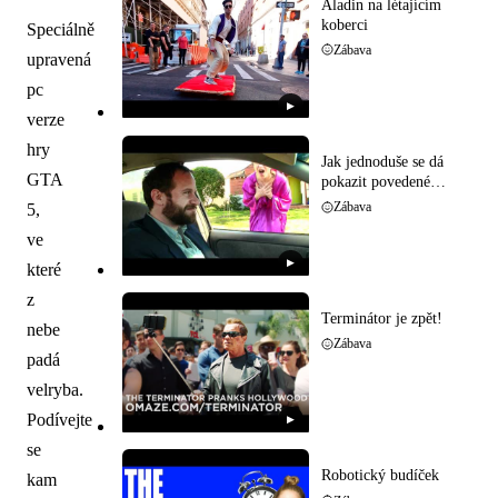
Aladin na létajícím
koberci
Speciálně
Zábava
upravená
pc
▶
verze
hry
Jak jednoduše se dá
GTA
pokazit povedené
rande
5,
Zábava
ve
▶
které
z
Terminátor je zpět!
nebe
Zábava
padá
velryba.
Podívejte
▶
se
Robotický budíček
kam