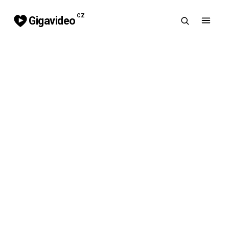
CZ
Gigavideo