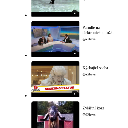
▶
Parodie na
elektronickou tužku
Zábava
▶
Kýchající socha
Zábava
▶
Zvláštní koza
Zábava