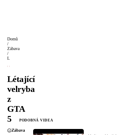
Domů
/
Zábava
/
Létající velryba z GTA 5
Létající
velryba
z
GTA
5
PODOBNÁ VIDEA
Zábava