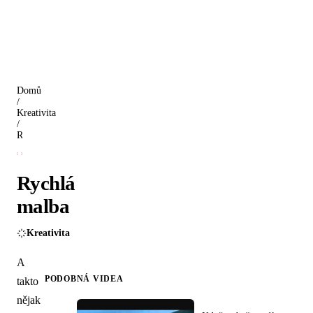
Domů
/
Kreativita
/
Rychlá malba
Rychlá
malba
Kreativita
A
PODOBNÁ VIDEA
takto
nějak