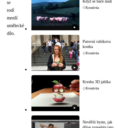
Když se bače nudí
se
Kreativita
rodí
menší
umělecké
▶
dílo.
Putovní rubikova
kostka
Kreativita
▶
Kresba 3D jablka
Kreativita
▶
Nevěřili byste, jak
dříve vypadala tato