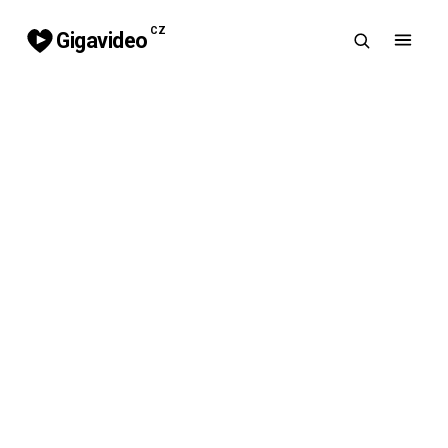
CZ
Gigavideo