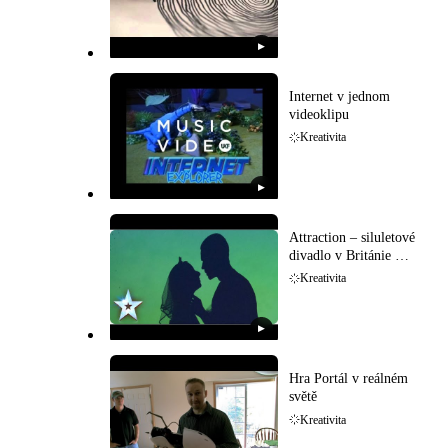
▶
Internet v jednom
videoklipu
Kreativita
▶
Attraction – siluletové
divadlo v Británie má
talent
Kreativita
▶
Hra Portál v reálném
světě
Kreativita