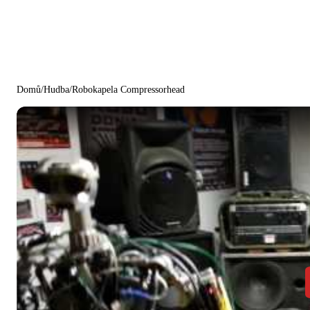
Domů
/
Hudba
/
Robokapela Compressorhead