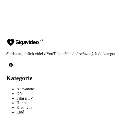
CZ
Gigavideo
Sbírka nejlepších videí z YouTube přehledně seřazených do kategor
Kategorie
Auto-moto
Děti
Film a TV
Hudba
Kreativita
Lidé