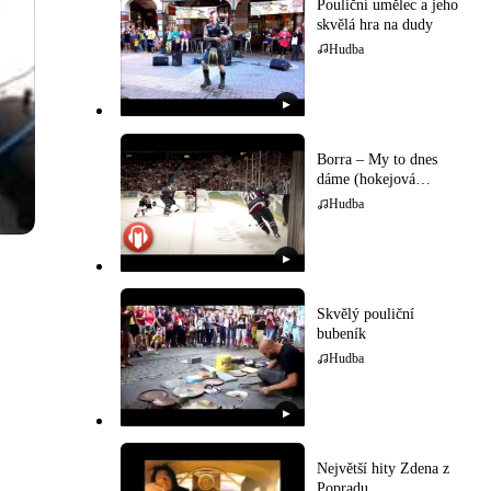
Pouliční umělec a jeho
skvělá hra na dudy
Hudba
▶
Borra – My to dnes
dáme (hokejová
hymna)
Hudba
▶
Skvělý pouliční
bubeník
Hudba
▶
Největší hity Zdena z
Popradu