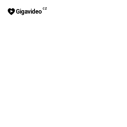
CZ
Gigavideo