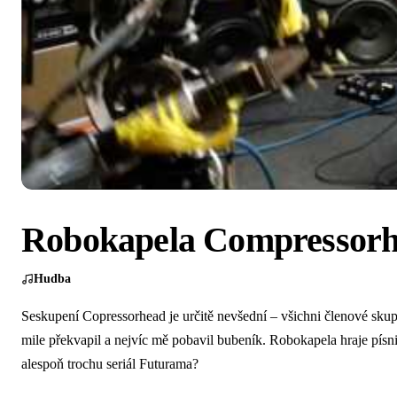
Robokapela Compressor
Hudba
Seskupení Copressorhead je určitě nevšední – všichni členové skupi
mile překvapil a nejvíc mě pobavil bubeník. Robokapela hraje pí
alespoň trochu seriál Futurama?