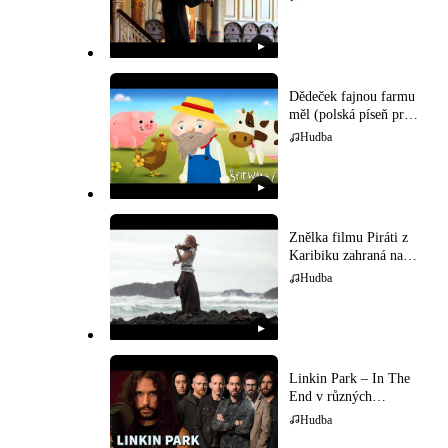
▶
Dědeček fajnou farmu
měl (polská píseň pro
děti)
Hudba
▶
Znělka filmu Piráti z
Karibiku zahraná na
houslech
Hudba
▶
Linkin Park – In The
End v různých
hudebních stylech
Hudba