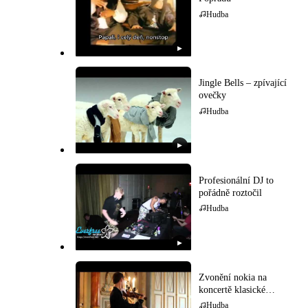
Hudba
▶
Jingle Bells – zpívající
ovečky
Hudba
▶
Profesionální DJ to
pořádně roztočil
Hudba
▶
Zvonění nokia na
koncertě klasické
hudby
Hudba