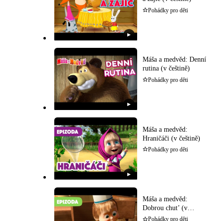
Pohádky pro děti
▶
Máša a medvěd: Denní
rutina (v češtině)
Pohádky pro děti
▶
Máša a medvěd:
Hraničáči (v češtině)
Pohádky pro děti
▶
Máša a medvěd:
Dobrou chut’ (v
češtině)
Pohádky pro děti