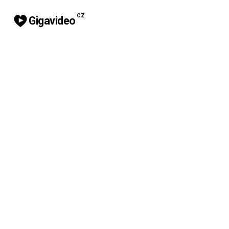
CZ
Gigavideo