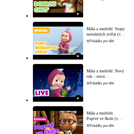
▶
Máša a medvěd: Stopy
neznámých zvířat (v
češtině)
Pohádky pro děti
▶
Máša a medvěd: Nový
rok – nová
dobrodružství (v
Pohádky pro děti
češtině)
▶
Máša a medvěd:
Poprvé ve škole (v
češtině)
Pohádky pro děti