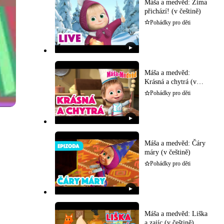
Máša a medvěd: Zima
přichází! (v češtině)
Pohádky pro děti
▶
Máša a medvěd:
Krásná a chytrá (v
češtině)
Pohádky pro děti
▶
Máša a medvěd: Čáry
máry (v češtině)
Pohádky pro děti
▶
Máša a medvěd: Liška
a zajíc (v češtině)