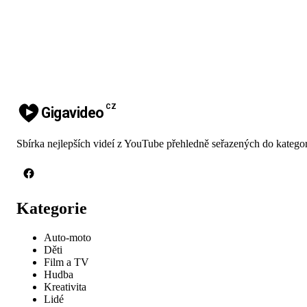
CZ
Gigavideo
Sbírka nejlepších videí z YouTube přehledně seřazených do kategor
Kategorie
Auto-moto
Děti
Film a TV
Hudba
Kreativita
Lidé