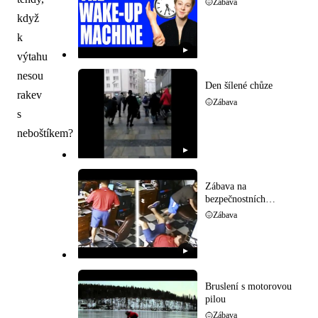
Zábava
když
k
▶
výtahu
nesou
Den šílené chůze
rakev
Zábava
s
neboštíkem?
▶
Zábava na
bezpečnostních
kamerách
Zábava
▶
Bruslení s motorovou
pilou
Zábava