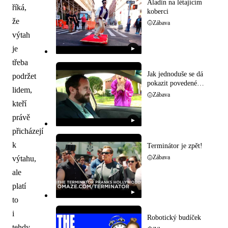
Aladin na létajícím
říká,
koberci
že
Zábava
výtah
je
▶
třeba
Jak jednoduše se dá
podržet
pokazit povedené
lidem,
rande
Zábava
kteří
právě
▶
přicházejí
k
Terminátor je zpět!
výtahu,
Zábava
ale
platí
▶
to
i
Robotický budíček
tehdy,