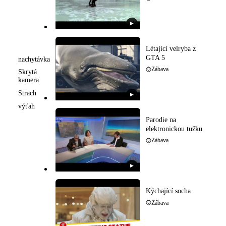
▶
Létající velryba z
GTA 5
nachytávka
Zábava
Skrytá
kamera
Strach
▶
výťah
Parodie na
elektronickou tužku
Zábava
▶
Kýchající socha
Zábava