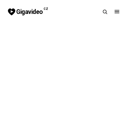
CZ
Gigavideo