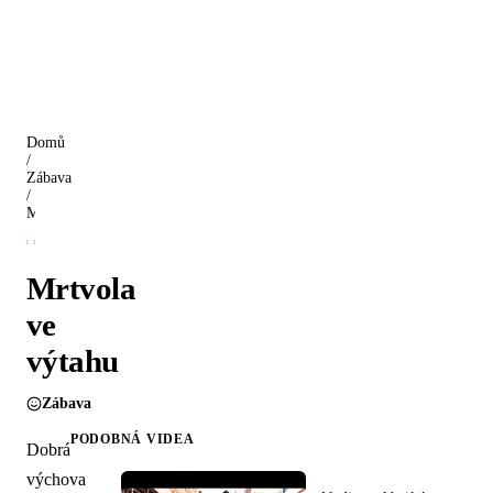
Domů
/
Zábava
/
Mrtvola ve výtahu
Mrtvola
ve
výtahu
Zábava
PODOBNÁ VIDEA
Dobrá
výchova