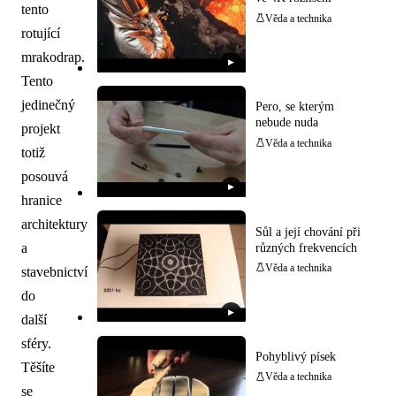
tento
Věda a technika
rotující
mrakodrap.
▶
Tento
jedinečný
Pero, se kterým
nebude nuda
projekt
Věda a technika
totiž
posouvá
▶
hranice
architektury
Sůl a její chování při
a
různých frekvencích
Věda a technika
stavebnictví
do
▶
další
sféry.
Pohyblivý písek
Těšíte
Věda a technika
se