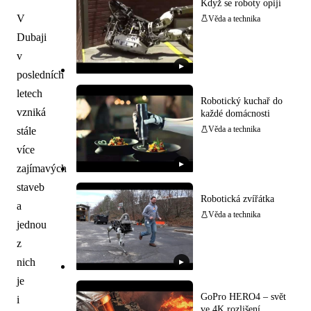
Když se roboty opijí
V
Věda a technika
Dubaji
v
▶
posledních
letech
Robotický kuchař do
vzniká
každé domácnosti
stále
Věda a technika
více
▶
zajímavých
staveb
Robotická zvířátka
a
Věda a technika
jednou
z
nich
▶
je
GoPro HERO4 – svět
i
ve 4K rozlišení