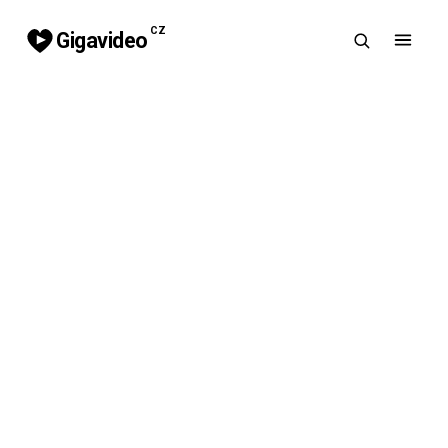
CZ
Gigavideo