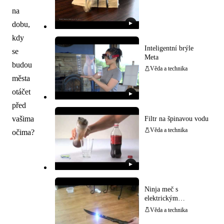
na
dobu,
▶
kdy
Inteligentní brýle
se
Meta
budou
Věda a technika
města
otáčet
▶
před
vašima
Filtr na špinavou vodu
Věda a technika
očima?
▶
Ninja meč s
elektrickým
paralizérem
Věda a technika