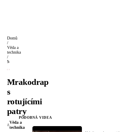
Domů
/
Věda a
technika
/
Mrakodrap s rotujícími patry
Mrakodrap
s
rotujícími
patry
PODOBNÁ VIDEA
Věda a
technika