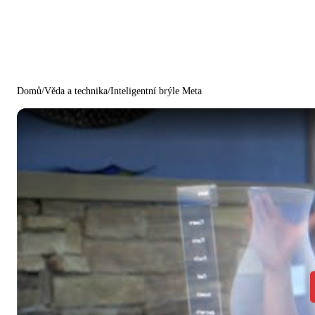
Domů
/
Věda a technika
/
Inteligentní brýle Meta