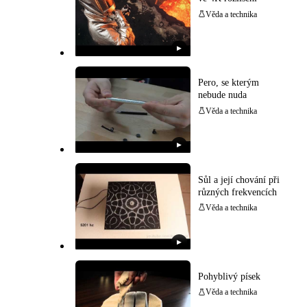
Věda a technika
▶
Pero, se kterým
nebude nuda
Věda a technika
▶
Sůl a její chování při
různých frekvencích
Věda a technika
▶
Pohyblivý písek
Věda a technika