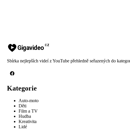
CZ
Gigavideo
Sbírka nejlepších videí z YouTube přehledně seřazených do kategor
Kategorie
Auto-moto
Děti
Film a TV
Hudba
Kreativita
Lidé