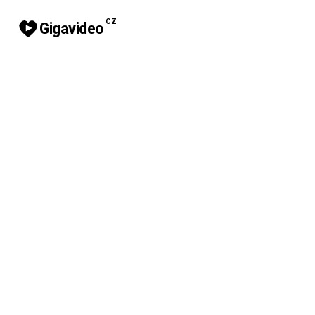
CZ
Gigavideo