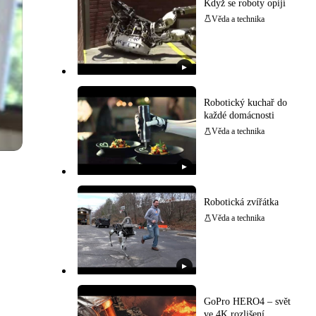
Když se roboty opijí
Věda a technika
▶
Robotický kuchař do
každé domácnosti
Věda a technika
▶
Robotická zvířátka
Věda a technika
▶
GoPro HERO4 – svět
ve 4K rozlišení