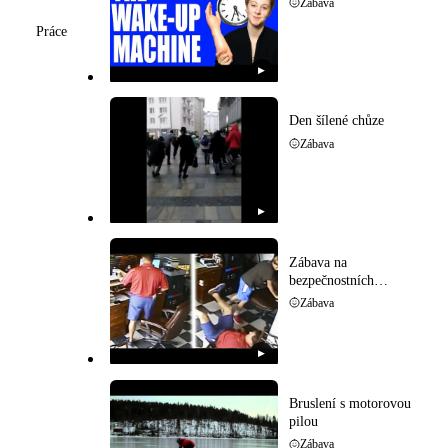
Zábava
Práce
▶
Den šílené chůze
Zábava
▶
Zábava na
bezpečnostních
kamerách
Zábava
▶
Bruslení s motorovou
pilou
Zábava