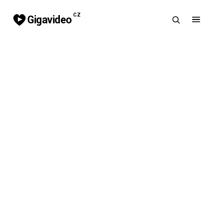
CZ
Gigavideo