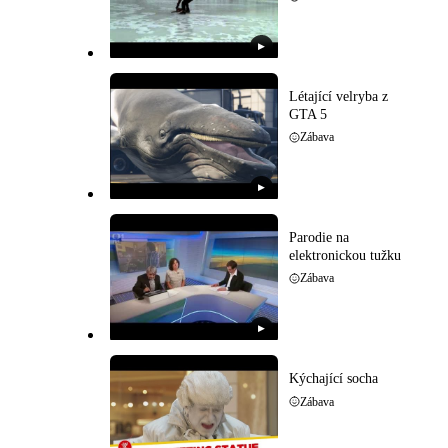
▶
Létající velryba z
GTA 5
Zábava
▶
Parodie na
elektronickou tužku
Zábava
▶
Kýchající socha
Zábava