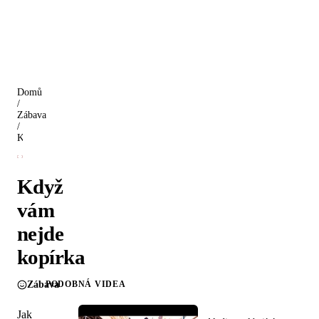
Domů
/
Zábava
/
Když vám nejde kopírka
Když
vám
nejde
kopírka
Zábava
PODOBNÁ VIDEA
Jak