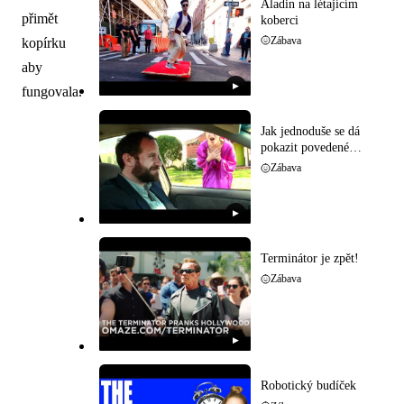
Aladin na létajícím
přimět
koberci
Zábava
kopírku
aby
▶
fungovala.
Jak jednoduše se dá
pokazit povedené
rande
Zábava
▶
Terminátor je zpět!
Zábava
▶
Robotický budíček