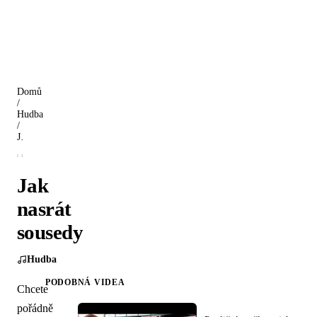
Domů
/
Hudba
/
Jak nasrát sousedy
Jak
nasrát
sousedy
Hudba
PODOBNÁ VIDEA
Chcete
pořádně