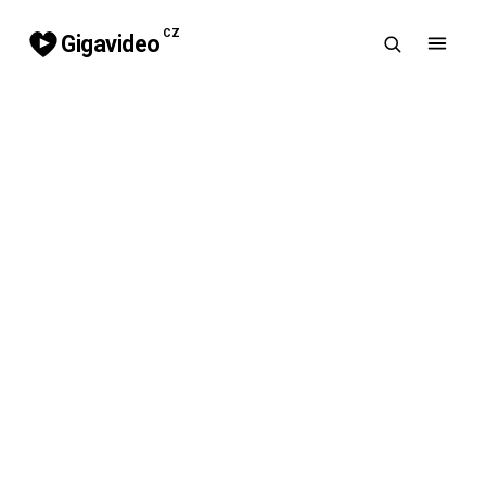
CZ
Gigavideo