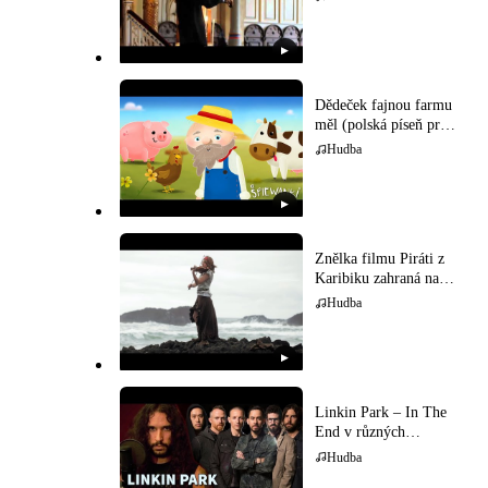
▶
Dědeček fajnou farmu
měl (polská píseň pro
děti)
Hudba
▶
Znělka filmu Piráti z
Karibiku zahraná na
houslech
Hudba
▶
Linkin Park – In The
End v různých
hudebních stylech
Hudba