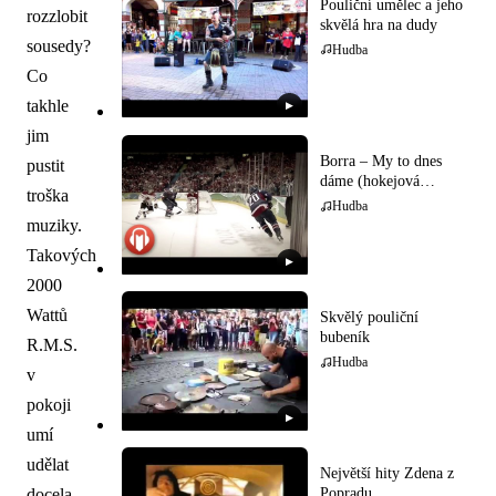
Pouliční umělec a jeho
rozzlobit
skvělá hra na dudy
sousedy?
Hudba
Co
takhle
▶
jim
Borra – My to dnes
pustit
dáme (hokejová
troška
hymna)
Hudba
muziky.
Takových
▶
2000
Wattů
Skvělý pouliční
bubeník
R.M.S.
Hudba
v
pokoji
▶
umí
udělat
Největší hity Zdena z
docela
Popradu