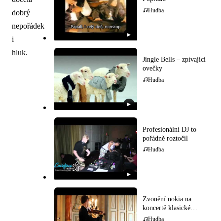
Hudba
dobrý
nepořádek
▶
i
hluk.
Jingle Bells – zpívající
ovečky
Hudba
▶
Profesionální DJ to
pořádně roztočil
Hudba
▶
Zvonění nokia na
koncertě klasické
hudby
Hudba