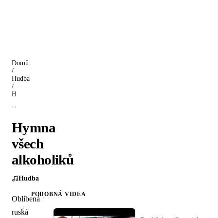
Domů
/
Hudba
/
Hymna všech alkoholiků
Hymna
všech
alkoholiků
Hudba
PODOBNÁ VIDEA
Oblíbená
ruská