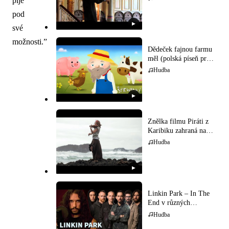
pije
pod
▶
své
možnosti.”
Dědeček fajnou farmu
měl (polská píseň pro
děti)
Hudba
▶
Znělka filmu Piráti z
Karibiku zahraná na
houslech
Hudba
▶
Linkin Park – In The
End v různých
hudebních stylech
Hudba