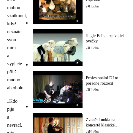
Hudba
mohou
vzniknout,
▶
když
neznáte
Jingle Bells – zpívající
svou
ovečky
míru
Hudba
a
vypijete
▶
příliš
Profesionální DJ to
mnoho
pořádně roztočil
alkoholu.
Hudba
„Kdo
▶
pije
a
Zvonění nokia na
nevrací,
koncertě klasické
hudby
Hudba