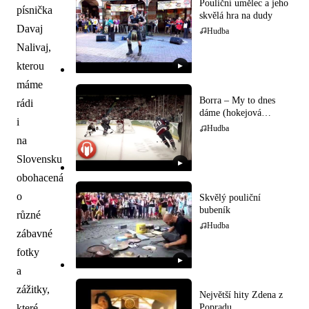
Pouliční umělec a jeho
písnička
skvělá hra na dudy
Davaj
Hudba
Nalivaj,
kterou
▶
máme
Borra – My to dnes
rádi
dáme (hokejová
i
hymna)
Hudba
na
Slovensku
▶
obohacená
o
Skvělý pouliční
bubeník
různé
Hudba
zábavné
fotky
▶
a
zážitky,
Největší hity Zdena z
které
Popradu