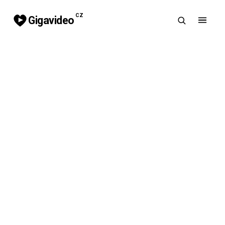
CZ
Gigavideo