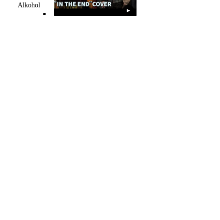
Alkohol
▶