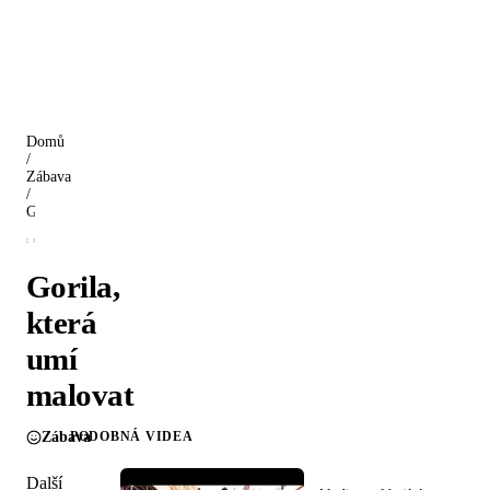
Domů
/
Zábava
/
Gorila, která umí malovat
Gorila,
která
umí
malovat
Zábava
PODOBNÁ VIDEA
Další