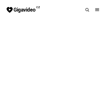
CZ
Gigavideo