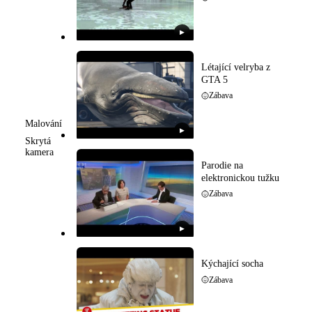
▶
Létající velryba z
GTA 5
Zábava
Malování
▶
Skrytá
kamera
Parodie na
elektronickou tužku
Zábava
▶
Kýchající socha
Zábava