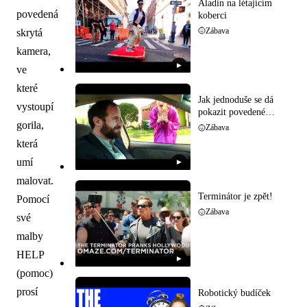
Aladin na létajícím
povedená
koberci
Zábava
skrytá
kamera,
▶
ve
které
Jak jednoduše se dá
vystoupí
pokazit povedené
rande
gorila,
Zábava
která
umí
▶
malovat.
Terminátor je zpět!
Pomocí
Zábava
své
malby
HELP
▶
(pomoc)
prosí
Robotický budíček