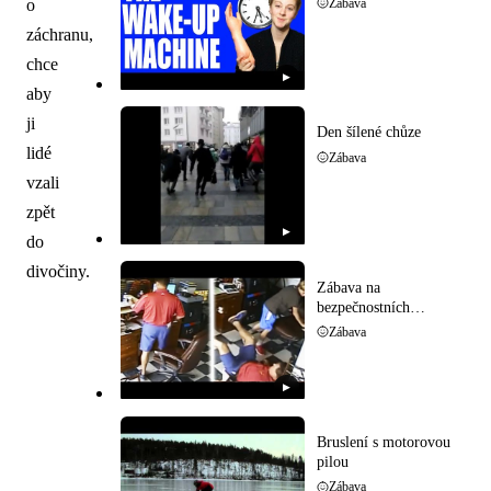
o
Zábava
záchranu,
chce
▶
aby
ji
Den šílené chůze
lidé
Zábava
vzali
zpět
▶
do
divočiny.
Zábava na
bezpečnostních
kamerách
Zábava
▶
Bruslení s motorovou
pilou
Zábava