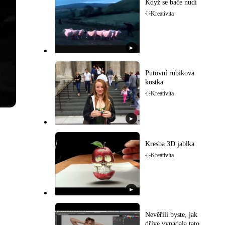
Když se bače nudí
Kreativita
▶
Putovní rubikova
kostka
Kreativita
▶
Kresba 3D jablka
Kreativita
▶
Nevěřili byste, jak
dříve vypadala tato