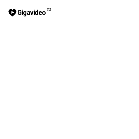
CZ
Gigavideo