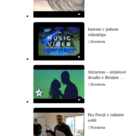
▶
Internet v jednom
videoklipu
Kreativita
▶
Attraction – siluletové
divadlo v Británie má
talent
Kreativita
▶
Hra Portál v reálném
světě
Kreativita