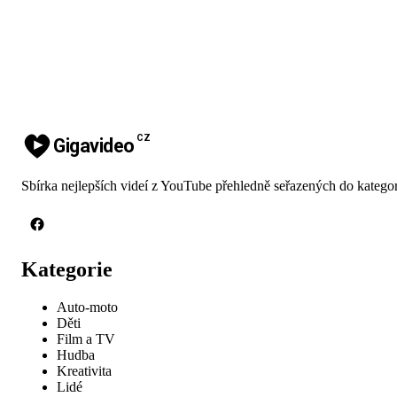
CZ
Gigavideo
Sbírka nejlepších videí z YouTube přehledně seřazených do kategor
Kategorie
Auto-moto
Děti
Film a TV
Hudba
Kreativita
Lidé