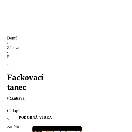
Domů
/
Zábava
/
Fackovací tanec
Fackovací
tanec
Zábava
Chlapík
PODOBNÁ VIDEA
v
zánětu