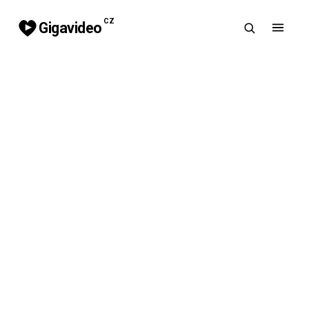
CZ
Gigavideo