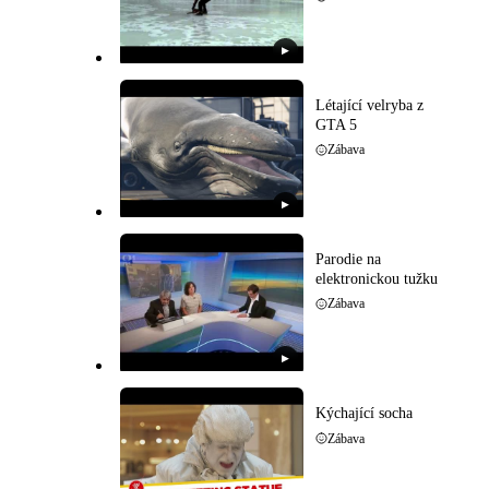
▶
Létající velryba z
GTA 5
Zábava
▶
Parodie na
elektronickou tužku
Zábava
▶
Kýchající socha
Zábava