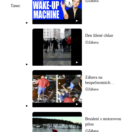
Zábava
Tanec
▶
Den šílené chůze
Zábava
▶
Zábava na
bezpečnostních
kamerách
Zábava
▶
Bruslení s motorovou
pilou
Zábava