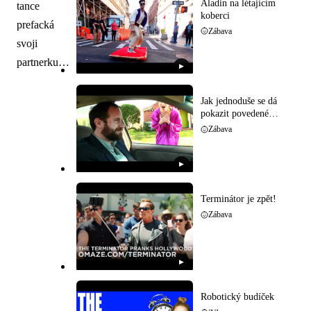
Aladin na létajícím
tance
koberci
prefacká
Zábava
svoji
partnerku…
▶
Jak jednoduše se dá
pokazit povedené
rande
Zábava
▶
Terminátor je zpět!
Zábava
▶
Robotický budíček