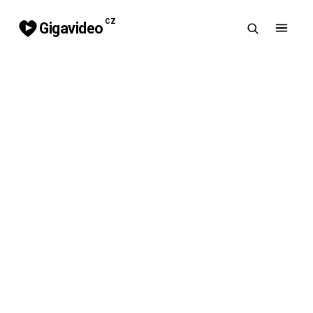
CZ
Gigavideo