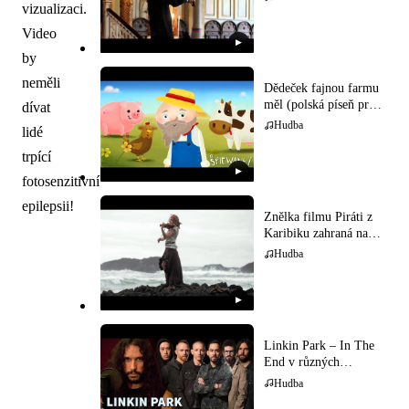
vizualizaci.
Video
▶
by
neměli
Dědeček fajnou farmu
měl (polská píseň pro
dívat
děti)
Hudba
lidé
trpící
▶
fotosenzitivní
epilepsii!
Znělka filmu Piráti z
Karibiku zahraná na
houslech
Hudba
▶
Linkin Park – In The
End v různých
hudebních stylech
Hudba