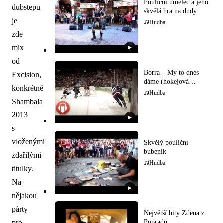
Pouliční umělec a jeho
dubstepu
skvělá hra na dudy
je
Hudba
zde
mix
▶
od
Borra – My to dnes
Excision,
dáme (hokejová
konkrétně
hymna)
Hudba
Shambala
2013
▶
s
vloženými
Skvělý pouliční
bubeník
zdařilými
Hudba
titulky.
Na
▶
nějakou
párty
Největší hity Zdena z
pro
Popradu