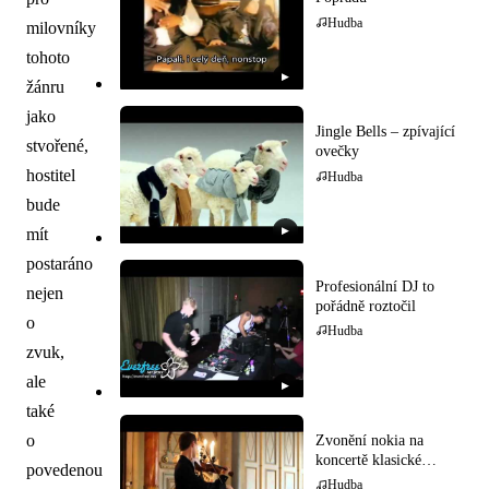
Hudba
milovníky
tohoto
▶
žánru
jako
Jingle Bells – zpívající
stvořené,
ovečky
hostitel
Hudba
bude
mít
▶
postaráno
Profesionální DJ to
nejen
pořádně roztočil
o
Hudba
zvuk,
ale
▶
také
o
Zvonění nokia na
koncertě klasické
povedenou
hudby
Hudba