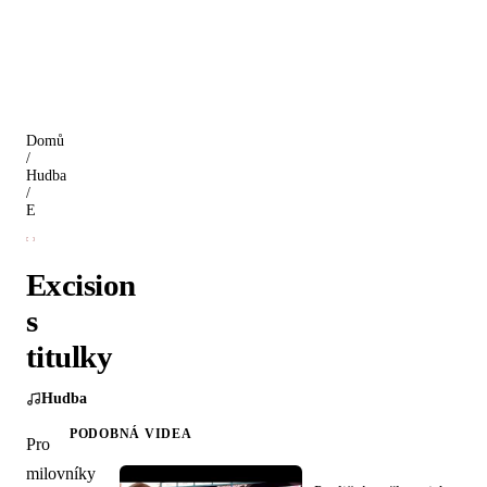
Domů
/
Hudba
/
Excision s titulky
Excision
s
titulky
Hudba
PODOBNÁ VIDEA
Pro
milovníky