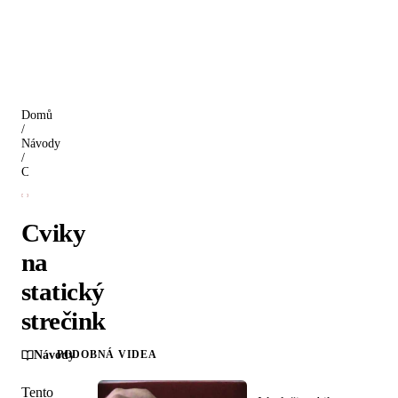
Domů
/
Návody
/
Cviky na statický strečink
Cviky
na
statický
strečink
Návody
PODOBNÁ VIDEA
Tento