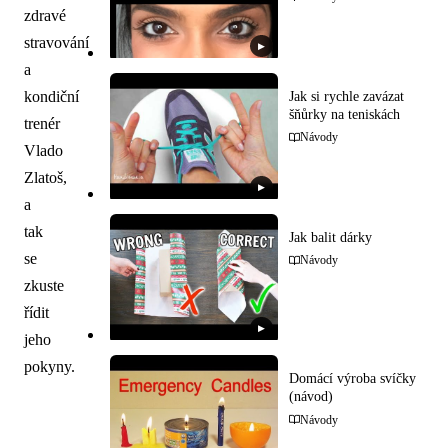
zdravé
stravování
▶
a
kondiční
Jak si rychle zavázat
šňůrky na teniskách
trenér
Návody
Vlado
Zlatoš,
▶
a
tak
Jak balit dárky
se
Návody
zkuste
řídit
▶
jeho
pokyny.
Domácí výroba svíčky
(návod)
Návody