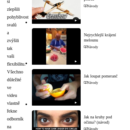
si
Návody
zlepšili
pohyblivost
▶
svalů
a
Nejrychlejší krájení
zvýšili
melounu
Návody
tak
vaši
▶
flexibilitu.
Všechno
Jak loupat pomeranč
důležité
Návody
ve
videu
vlastně
▶
řekne
Jak na kruhy pod
odborník
očima? (návod)
na
Návody