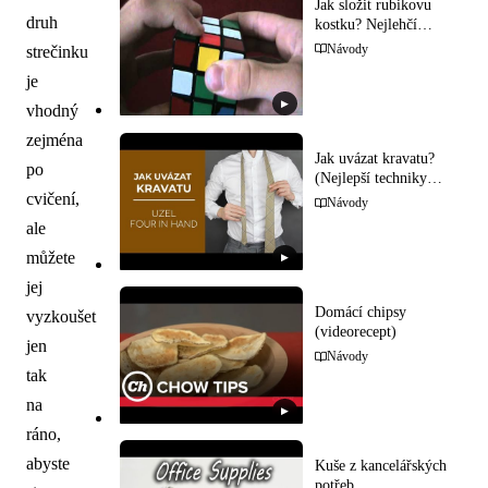
Jak složit rubikovu
druh
kostku? Nejlehčí
návod na skládání
Návody
strečinku
rubikovy kostky: krok
je
za krokem
▶
vhodný
zejména
Jak uvázat kravatu?
po
(Nejlepší techniky
vázání)
cvičení,
Návody
ale
můžete
▶
jej
Domácí chipsy
vyzkoušet
(videorecept)
jen
Návody
tak
na
▶
ráno,
abyste
Kuše z kancelářských
potřeb