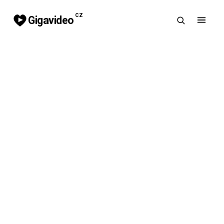
CZ
Gigavideo