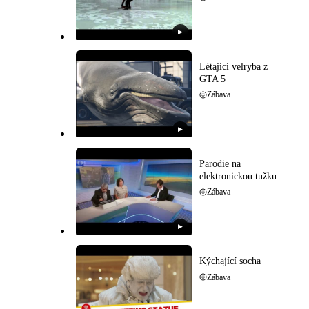
▶
Létající velryba z
GTA 5
Zábava
▶
Parodie na
elektronickou tužku
Zábava
▶
Kýchající socha
Zábava