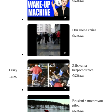
Zábava
▶
Den šílené chůze
Zábava
▶
Zábava na
bezpečnostních
Crazy
kamerách
Zábava
Tanec
▶
Bruslení s motorovou
pilou
Zábava