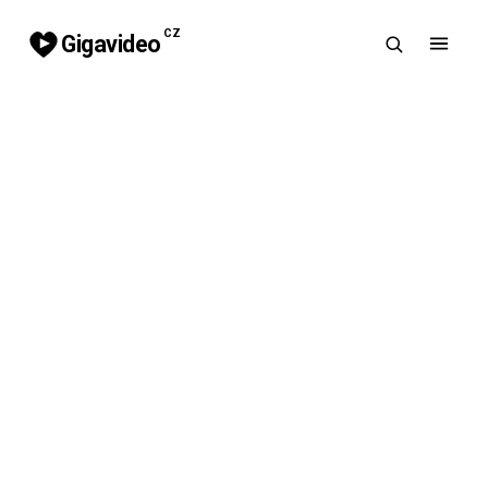
CZ
Gigavideo