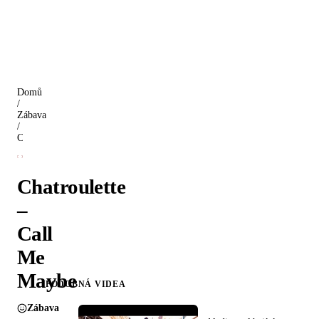
Domů
/
Zábava
/
Chatroulette – Call Me Maybe
Chatroulette
–
Call
Me
Maybe
PODOBNÁ VIDEA
Zábava