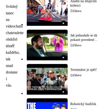
Aladin na létajícím
koberci
Svůdný
Zábava
tanec
na
▶
videochatu
chatroulette
Jak jednoduše se dá
obdržel
pokazit povedené
rande
téměř
Zábava
každého,
▶
tak
snad
Terminátor je zpět!
dostane
Zábava
i
vás.
▶
Robotický budíček