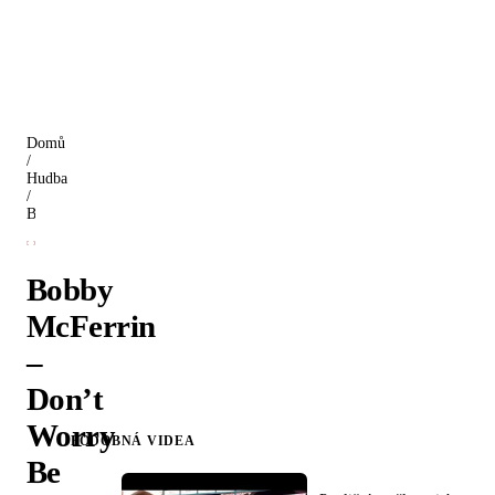
Domů
/
Hudba
/
Bobby McFerrin – Don’t Worry Be Happy
Bobby
McFerrin
–
Don’t
Worry
PODOBNÁ VIDEA
Be