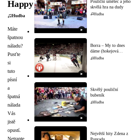
Happy
Pouliční umělec a jeho
skvělá hra na dudy
Hudba
Hudba
Máte
▶
špatnou
Borra – My to dnes
náladu?
dáme (hokejová
Pusťte
hymna)
Hudba
si
tuto
▶
písní
a
Skvělý pouliční
bubeník
špatná
Hudba
nálada
Vás
▶
jistě
opustí.
Největší hity Zdena z
Netrapte
Popradu