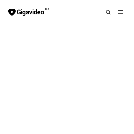
CZ
Gigavideo