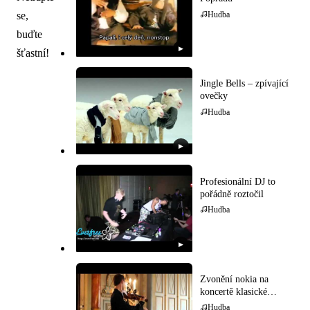
se,
Hudba
buďte
▶
šťastní!
Jingle Bells – zpívající
ovečky
Hudba
▶
Profesionální DJ to
pořádně roztočil
Hudba
▶
Zvonění nokia na
koncertě klasické
hudby
Hudba