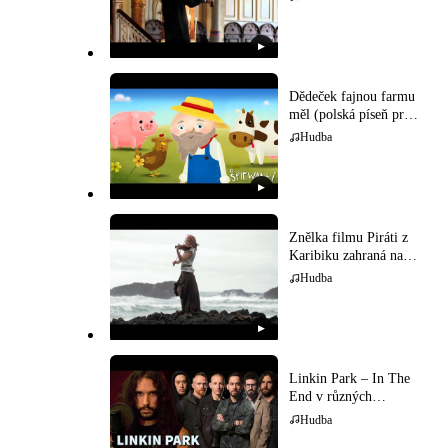
▶
Dědeček fajnou farmu
měl (polská píseň pro
děti)
Hudba
▶
Znělka filmu Piráti z
Karibiku zahraná na
houslech
Hudba
▶
Linkin Park – In The
End v různých
hudebních stylech
Hudba