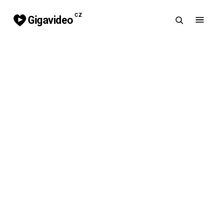
CZ
Gigavideo