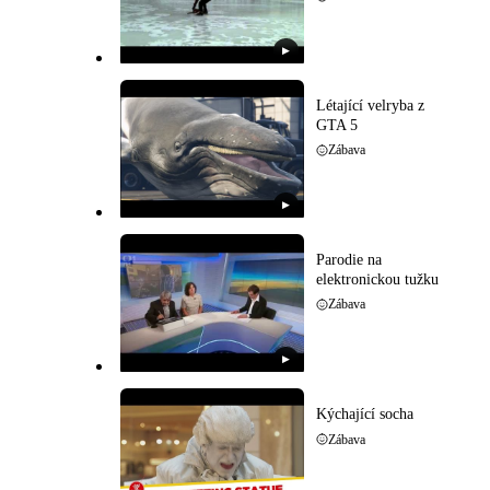
▶
Létající velryba z
GTA 5
Zábava
▶
Parodie na
elektronickou tužku
Zábava
▶
Kýchající socha
Zábava