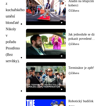
Aladin na létajícím
z
koberci
kuchařského
Zábava
umění
blonďaté
▶
Nikoly
Jak jednoduše se dá
v
pokazit povedené
pořadu
rande
Zábava
Prostřeno
(Bez
▶
servítky).
Terminátor je zpět!
Zábava
▶
Robotický budíček