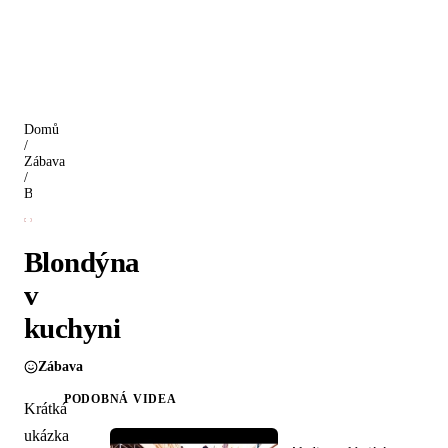
Domů
/
Zábava
/
Blondýna v kuchyni
Blondýna
v
kuchyni
Zábava
PODOBNÁ VIDEA
Krátká
ukázka