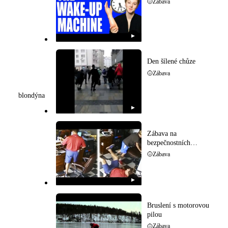
Zábava
▶
Den šílené chůze
Zábava
blondýna
▶
Zábava na
bezpečnostních
kamerách
Zábava
▶
Bruslení s motorovou
pilou
Zábava