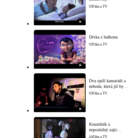
Film a TV
▶
Dívka z balkonu
Film a TV
▶
Dva opilí kamarádi a
nehoda, která již byla
uskutečněna!
Film a TV
▶
Kouzelník a
neposlušný zajíc
(Pixar)
Film a TV