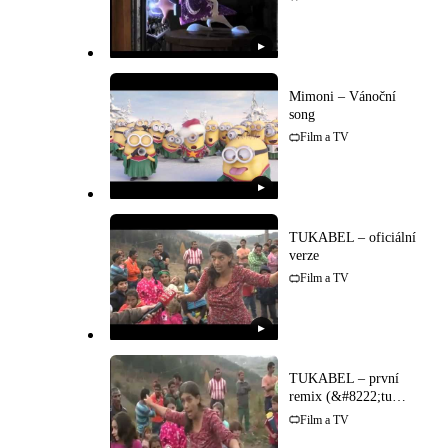
▶
Mimoni – Vánoční
song
Film a TV
▶
TUKABEL – oficiální
verze
Film a TV
▶
TUKABEL – první
remix (&#8222;tu
kabel")
Film a TV