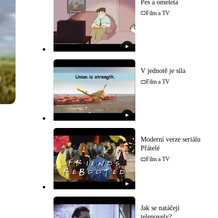
Pes a omeleta
Film a TV
▶
V jednotě je síla
Film a TV
▶
Moderní verze seriálu
Přátelé
Film a TV
▶
Jak se natáčejí
telenovely?