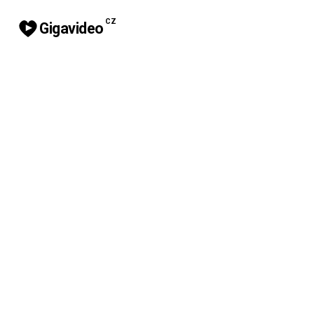
CZ
Gigavideo