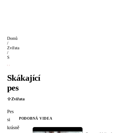
Domů
/
Zvířata
/
Skákající pes
Skákající
pes
Zvířata
Pes
PODOBNÁ VIDEA
si
krásně