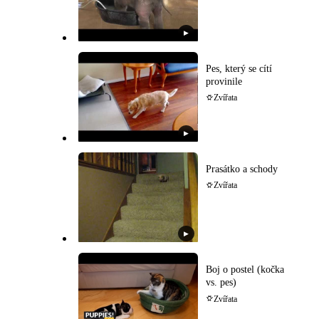
▶
Pes, který se cítí
provinile
Zvířata
▶
Prasátko a schody
Zvířata
▶
Boj o postel (kočka
vs. pes)
Zvířata