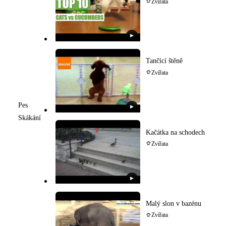
Zvířata
▶
Tančící štěně
Zvířata
Pes
▶
Skákání
Kačátka na schodech
Zvířata
▶
Malý slon v bazénu
Zvířata