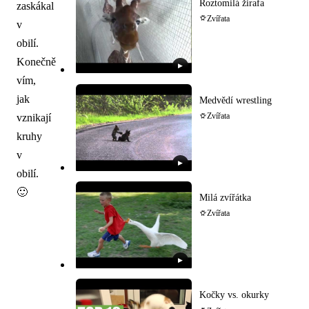
Roztomilá žirafa
zaskákal
Zvířata
v
obilí.
Konečně
▶
vím,
jak
Medvědí wrestling
vznikají
Zvířata
kruhy
v
▶
obilí.
🙂
Milá zvířátka
Zvířata
▶
Kočky vs. okurky