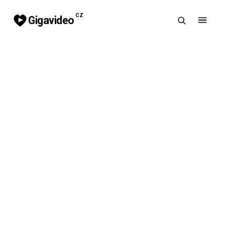
CZ
Gigavideo