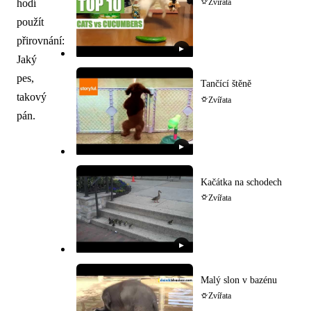
hodí
Zvířata
použít
přirovnání:
▶
Jaký
pes,
Tančící štěně
takový
Zvířata
pán.
▶
Kačátka na schodech
Zvířata
▶
Malý slon v bazénu
Zvířata