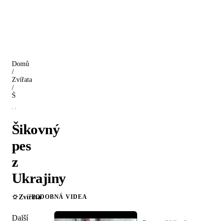
Domů
/
Zvířata
/
Šikovný pes z Ukrajiny
Šikovný
pes
z
Ukrajiny
Zvířata
PODOBNÁ VIDEA
Další