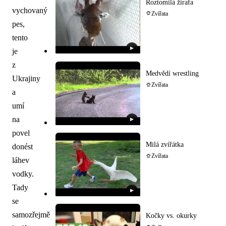
Roztomilá žirafa
vychovaný
Zvířata
pes,
tento
▶
je
z
Medvědí wrestling
Ukrajiny
Zvířata
a
umí
na
▶
povel
Milá zvířátka
donést
Zvířata
láhev
vodky.
Tady
▶
se
samozřejmě
Kočky vs. okurky