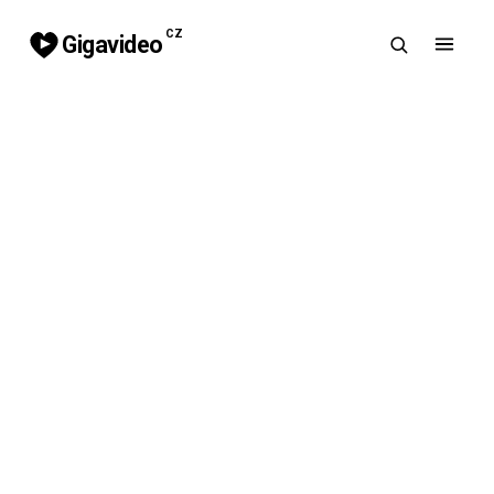
CZ
Gigavideo