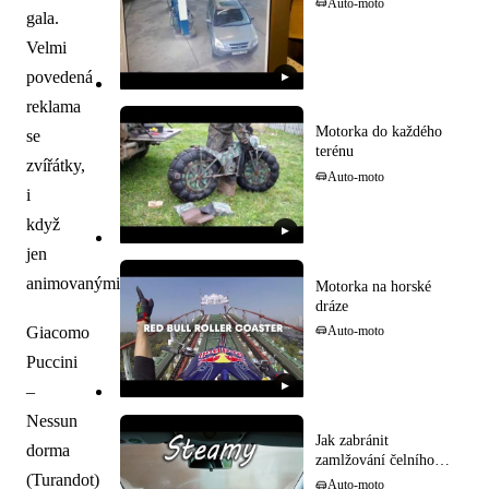
Auto-moto
gala.
Velmi
povedená
▶
reklama
Motorka do každého
se
terénu
zvířátky,
Auto-moto
i
když
▶
jen
animovanými.
Motorka na horské
dráze
Giacomo
Auto-moto
Puccini
▶
–
Nessun
Jak zabránit
dorma
zamlžování čelního
(Turandot)
skla
Auto-moto