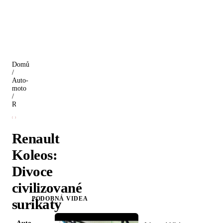
Domů
/
Auto-
moto
/
Renault Koleos: Divoce civilizované surikaty
Renault
Koleos:
Divoce
civilizované
PODOBNÁ VIDEA
surikaty