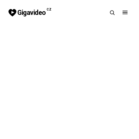
CZ
Gigavideo