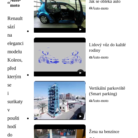
Auto-
Jak se obléká auto
moto
Auto-moto
Renault
sází
▶
na
eleganci
Lidový vůz do každé
rodiny
modelu
Auto-moto
Koleos,
před
▶
kterým
se
Vertikální parkoviště
i
(Smart parking)
surikaty
Auto-moto
v
▶
poušti
hodí
Žena na benzínce
do