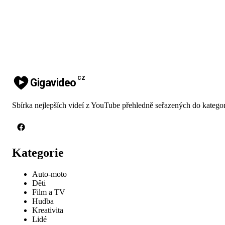
CZ
Gigavideo
Sbírka nejlepších videí z YouTube přehledně seřazených do kategor
Kategorie
Auto-moto
Děti
Film a TV
Hudba
Kreativita
Lidé