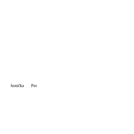
honička
Pes