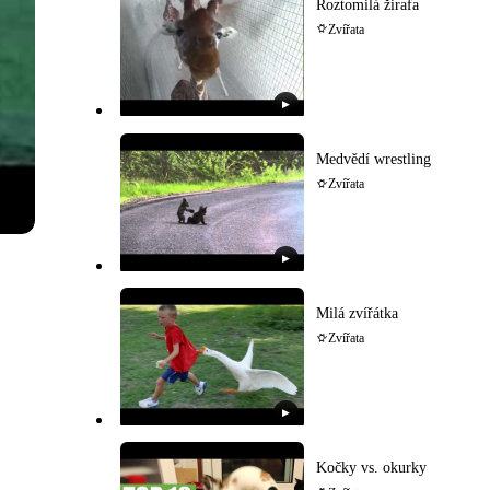
Roztomilá žirafa
Zvířata
▶
Medvědí wrestling
Zvířata
▶
Milá zvířátka
Zvířata
▶
Kočky vs. okurky