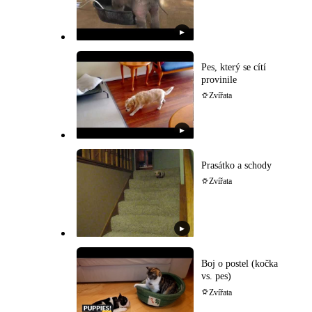
▶
Pes, který se cítí
provinile
Zvířata
▶
Prasátko a schody
Zvířata
▶
Boj o postel (kočka
vs. pes)
Zvířata