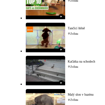
Zvířata
▶
Tančící štěně
Zvířata
▶
Kačátka na schodech
Zvířata
▶
Malý slon v bazénu
Zvířata