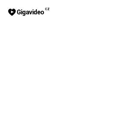
CZ
Gigavideo