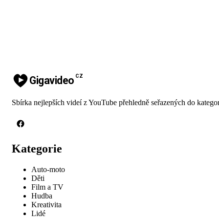
CZ
Gigavideo
Sbírka nejlepších videí z YouTube přehledně seřazených do kategor
Kategorie
Auto-moto
Děti
Film a TV
Hudba
Kreativita
Lidé