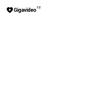
CZ
Gigavideo