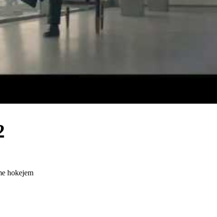
2
eme hokejem