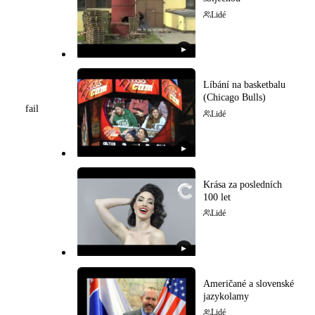
Lidé
▶
Líbání na basketbalu
(Chicago Bulls)
fail
Lidé
▶
Krása za posledních
100 let
Lidé
▶
Američané a slovenské
jazykolamy
Lidé