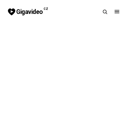
CZ
Gigavideo