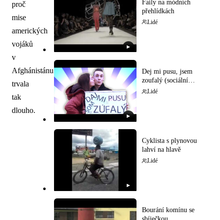
Faily na módních
proč
přehlídkách
mise
Lidé
amerických
vojáků
▶
v
Afghánistánu
Dej mi pusu, jsem
zoufalý (sociální
trvala
experiment)
Lidé
tak
dlouho.
▶
Cyklista s plynovou
lahví na hlavě
Lidé
▶
Bourání komínu se
sbíječkou