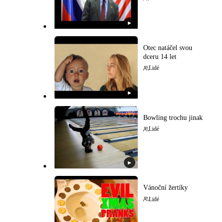
▶
Otec natáčel svou
dceru 14 let
Lidé
▶
Bowling trochu jinak
Lidé
▶
Vánoční žertíky
Lidé