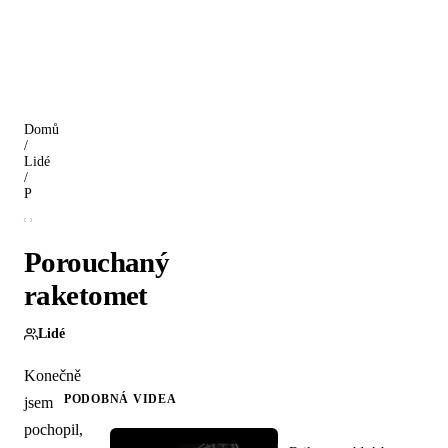
Domů
/
Lidé
/
Porouchaný raketomet
Porouchaný
raketomet
Lidé
Konečně
PODOBNÁ VIDEA
jsem
pochopil,