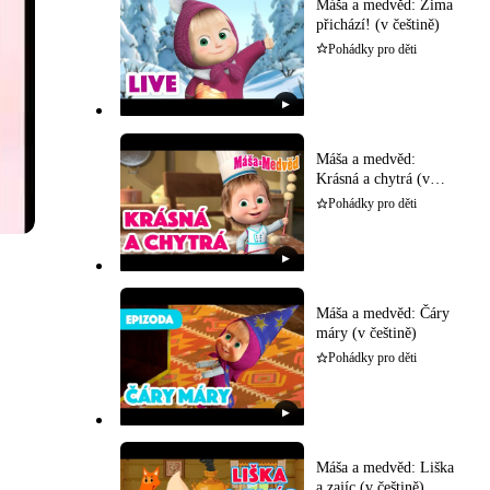
Máša a medvěd: Zima
přichází! (v češtině)
Pohádky pro děti
▶
Máša a medvěd:
Krásná a chytrá (v
češtině)
Pohádky pro děti
▶
Máša a medvěd: Čáry
máry (v češtině)
Pohádky pro děti
▶
Máša a medvěd: Liška
a zajíc (v češtině)