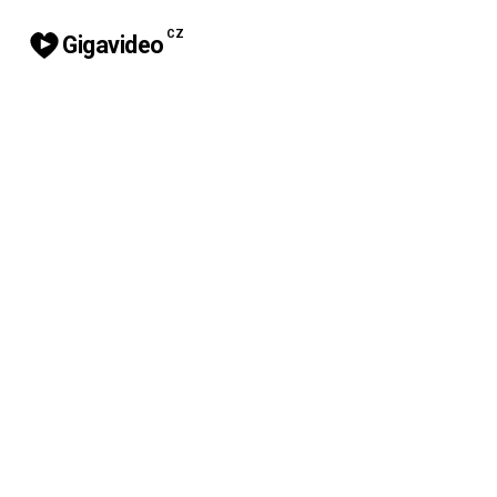
CZ
Gigavideo