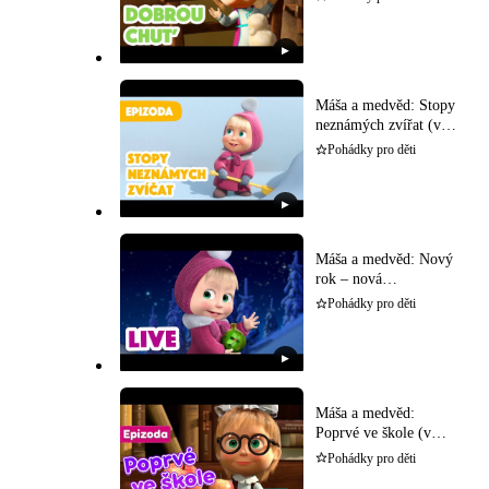
▶
Máša a medvěd: Stopy
neznámých zvířat (v
češtině)
Pohádky pro děti
▶
Máša a medvěd: Nový
rok – nová
dobrodružství (v
Pohádky pro děti
češtině)
▶
Máša a medvěd:
Poprvé ve škole (v
češtině)
Pohádky pro děti