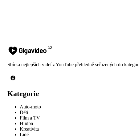
CZ
Gigavideo
Sbírka nejlepších videí z YouTube přehledně seřazených do kategor
Kategorie
Auto-moto
Děti
Film a TV
Hudba
Kreativita
Lidé