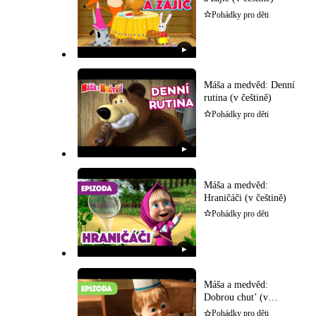
Pohádky pro děti
▶
Máša a medvěd: Denní
rutina (v češtině)
Pohádky pro děti
▶
Máša a medvěd:
Hraničáči (v češtině)
Pohádky pro děti
▶
Máša a medvěd:
Dobrou chut’ (v
češtině)
Pohádky pro děti