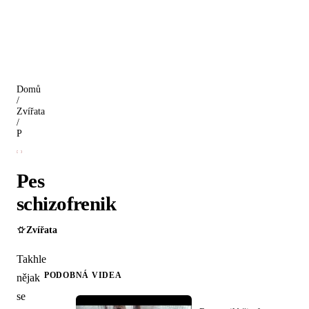
Domů
/
Zvířata
/
Pes schizofrenik
Pes
schizofrenik
Zvířata
Takhle
PODOBNÁ VIDEA
nějak
se