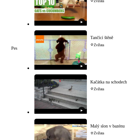
Zvířata
▶
Tančící štěně
Zvířata
Pes
▶
Kačátka na schodech
Zvířata
▶
Malý slon v bazénu
Zvířata