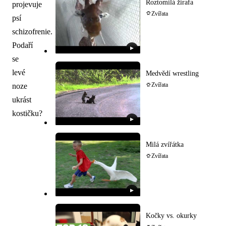
Roztomilá žirafa
projevuje
Zvířata
psí
schizofrenie.
Podaří
▶
se
levé
Medvědí wrestling
noze
Zvířata
ukrást
kostičku?
▶
Milá zvířátka
Zvířata
▶
Kočky vs. okurky