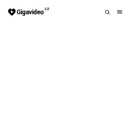
CZ
Gigavideo