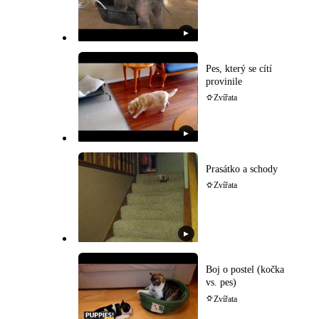
▶
Pes, který se cítí
provinile
Zvířata
▶
Prasátko a schody
Zvířata
▶
Boj o postel (kočka
vs. pes)
Zvířata