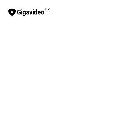
CZ
Gigavideo