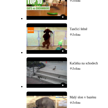
Zvířata
▶
Tančící štěně
Zvířata
▶
Kačátka na schodech
Zvířata
▶
Malý slon v bazénu
Zvířata