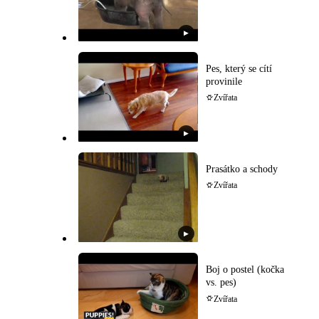
▶
Pes, který se cítí
provinile
Zvířata
▶
Prasátko a schody
Zvířata
▶
Boj o postel (kočka
vs. pes)
Zvířata