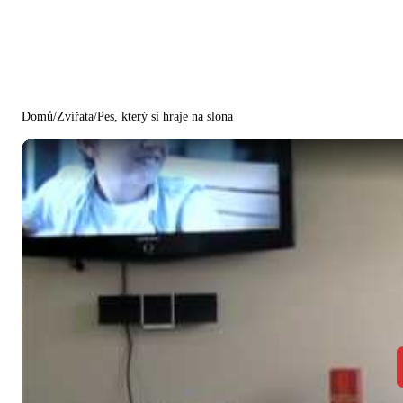
Domů
/
Zvířata
/
Pes, který si hraje na slona