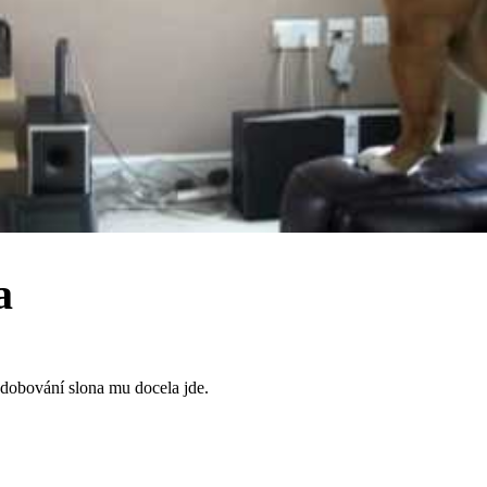
a
odobování slona mu docela jde.