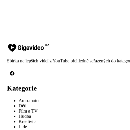
CZ
Gigavideo
Sbírka nejlepších videí z YouTube přehledně seřazených do kategor
Kategorie
Auto-moto
Děti
Film a TV
Hudba
Kreativita
Lidé