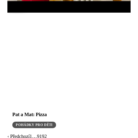
Pat a Mat: Pizza
POHÁDKY PRO DĚTI
‹ Předchozí
1
…
91
92