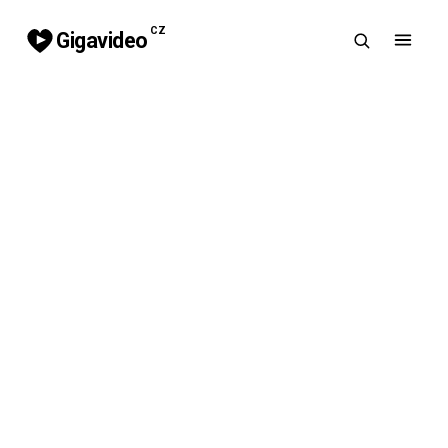
CZ
Gigavideo