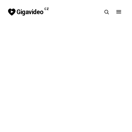
CZ
Gigavideo