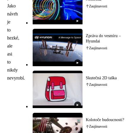
Jako
Zaujímavosti
návrh
je
▶
to
Zpráva do vesmíru –
hezké,
Hyundai
ale
Zaujímavosti
asi
to
▶
nikdy
nevyrobí.
Skutečná 2D taška
Zaujímavosti
▶
Kolotoče budoucnosti?
Zaujímavosti