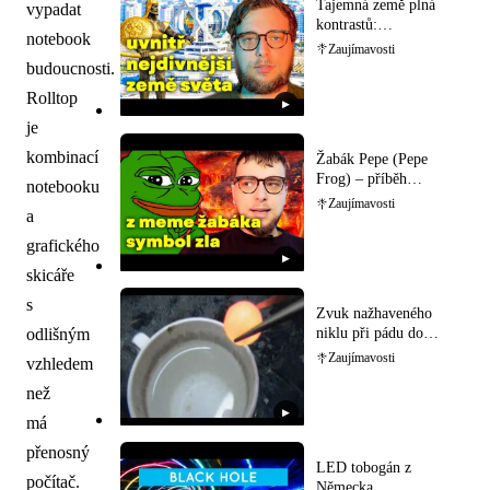
Tajemná země plná
vypadat
kontrastů:
notebook
Prozkoumejte bizarní
Zaujímavosti
Turkmenistán!
budoucnosti.
Rolltop
▶
je
kombinací
Žabák Pepe (Pepe
Frog) – příběh
notebooku
internetového
Zaujímavosti
a
memečka
grafického
▶
skicáře
s
Zvuk nažhaveného
niklu při pádu do
odlišným
vody
Zaujímavosti
vzhledem
než
▶
má
přenosný
LED tobogán z
počítač.
Německa