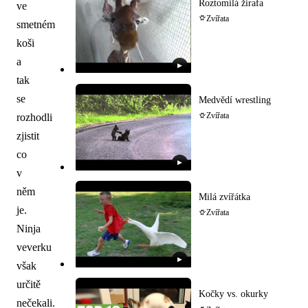
Roztomilá žirafa
ve
Zvířata
smetném
koši
a
▶
tak
se
Medvědí wrestling
rozhodli
Zvířata
zjistit
co
▶
v
něm
Milá zvířátka
je.
Zvířata
Ninja
veverku
▶
však
určitě
Kočky vs. okurky
nečekali.