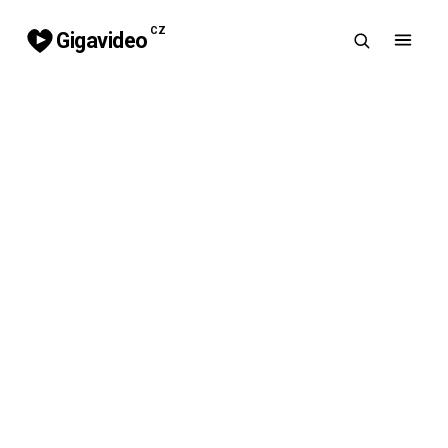
CZ
Gigavideo