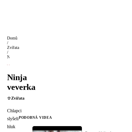
Domů
/
Zvířata
/
Ninja veverka
Ninja
veverka
Zvířata
Chlapci
PODOBNÁ VIDEA
slyšeli
hluk