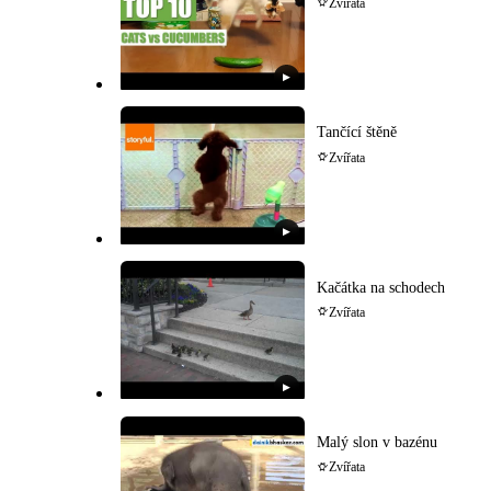
Zvířata
▶
Tančící štěně
Zvířata
▶
Kačátka na schodech
Zvířata
▶
Malý slon v bazénu
Zvířata