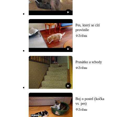
▶
Pes, který se cítí
provinile
Zvířata
▶
Prasátko a schody
Zvířata
▶
Boj o postel (kočka
vs. pes)
Zvířata