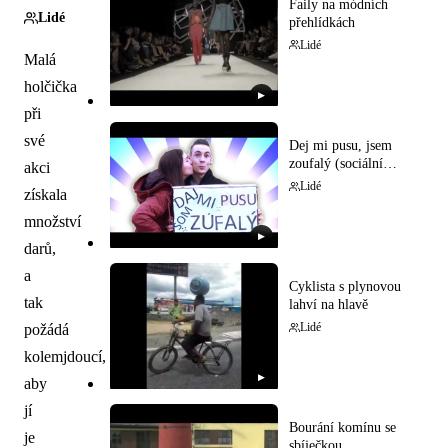
Faily na módních
Lidé
přehlídkách
Lidé
Malá
holčička
▶
při
své
Dej mi pusu, jsem
zoufalý (sociální
akci
experiment)
Lidé
získala
množství
▶
darů,
a
Cyklista s plynovou
tak
lahví na hlavě
požádá
Lidé
kolemjdoucí,
▶
aby
jí
Bourání komínu se
je
sbíječkou