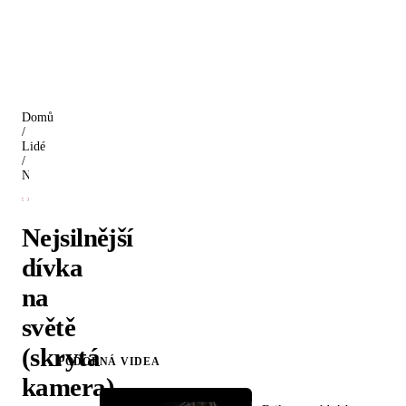
Domů
/
Lidé
/
Nejsilnější dívka na světě (skrytá kamera)
Nejsilnější
dívka
na
světě
(skrytá
PODOBNÁ VIDEA
kamera)