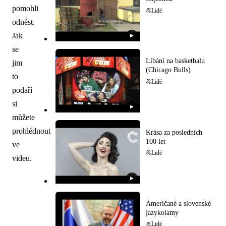
pomohli
Lidé
odnést.
Jak
▶
se
Líbání na basketbalu
jim
(Chicago Bulls)
to
Lidé
podaří
si
▶
můžete
prohlédnout
Krása za posledních
100 let
ve
Lidé
videu.
▶
Američané a slovenské
jazykolamy
Lidé