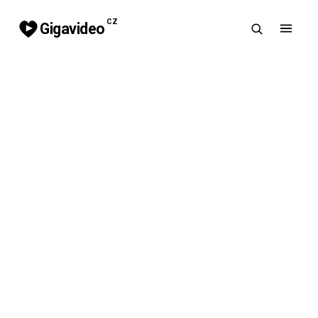
CZ
Gigavideo