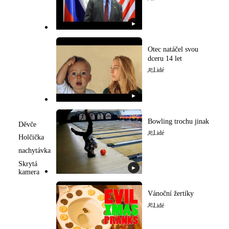
▶
Otec natáčel svou
dceru 14 let
Lidé
▶
Bowling trochu jinak
Děvče
Lidé
Holčička
nachytávka
Skrytá
▶
kamera
Vánoční žertíky
Lidé