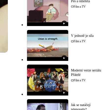
Pes a omeleta
Film a TV
▶
V jednotě je síla
Film a TV
▶
Moderní verze seriálu
Přátelé
Film a TV
▶
Jak se natáčejí
telenovely?