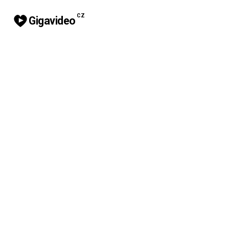
CZ
Gigavideo