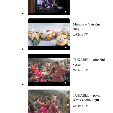
▶
Mimoni – Vánoční
song
Film a TV
▶
TUKABEL – oficiální
verze
Film a TV
▶
TUKABEL – první
remix (&#8222;tu
kabel")
Film a TV