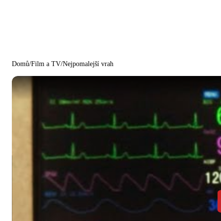
Domů
/
Film a TV
/
Nejpomalejší vrah