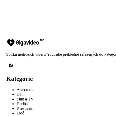
CZ
Gigavideo
Sbírka nejlepších videí z YouTube přehledně seřazených do kategor
Kategorie
Auto-moto
Děti
Film a TV
Hudba
Kreativita
Lidé