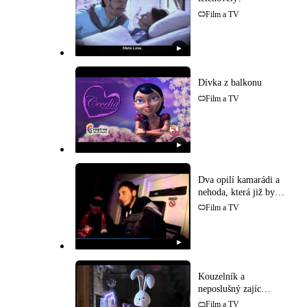
Film a TV
▶
Dívka z balkonu
Film a TV
▶
Dva opilí kamarádi a
nehoda, která již byla
uskutečněna!
Film a TV
▶
Kouzelník a
neposlušný zajíc
(Pixar)
Film a TV