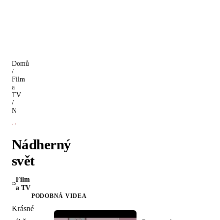
Domů
/
Film
a
TV
/
Nádherný svět
Nádherný
svět
Film
a TV
PODOBNÁ VIDEA
Krásné