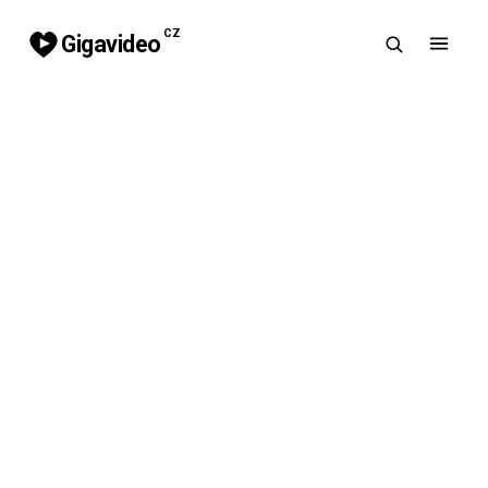
CZ
Gigavideo