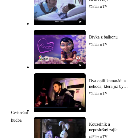
Film a TV
▶
Dívka z balkonu
Film a TV
▶
Dva opilí kamarádi a
nehoda, která již byla
uskutečněna!
Film a TV
▶
Cestování
hudba
Kouzelník a
neposlušný zajíc
(Pixar)
Film a TV