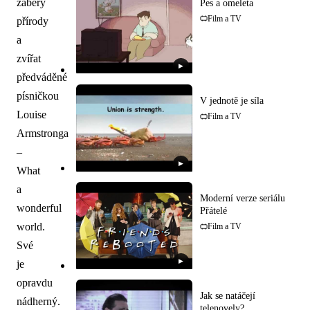
záběry
Pes a omeleta
Film a TV
přírody
a
zvířat
▶
předváděné
písničkou
V jednotě je síla
Louise
Film a TV
Armstronga
–
▶
What
a
Moderní verze seriálu
wonderful
Přátelé
world.
Film a TV
Své
▶
je
opravdu
Jak se natáčejí
nádherný.
telenovely?