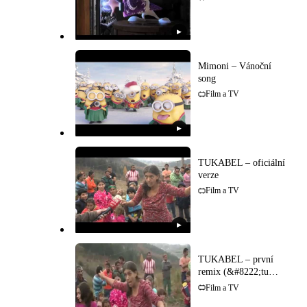
▶
Mimoni – Vánoční
song
Film a TV
▶
TUKABEL – oficiální
verze
Film a TV
▶
TUKABEL – první
remix (&#8222;tu
kabel")
Film a TV