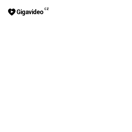
CZ
Gigavideo