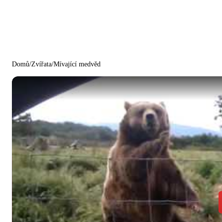
Domů
/
Zvířata
/
Mívající medvěd