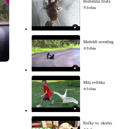
Roztomilá žirafa
Zvířata
▶
Medvědí wrestling
Zvířata
▶
Milá zvířátka
Zvířata
▶
Kočky vs. okurky