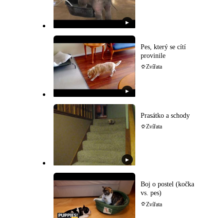
▶
Pes, který se cítí
provinile
Zvířata
▶
Prasátko a schody
Zvířata
▶
Boj o postel (kočka
vs. pes)
Zvířata