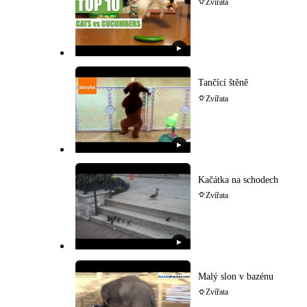
Zvířata
▶
Tančící štěně
Zvířata
▶
Kačátka na schodech
Zvířata
▶
Malý slon v bazénu
Zvířata