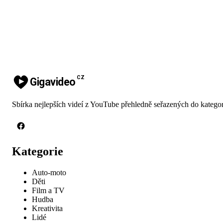
CZ
Gigavideo
Sbírka nejlepších videí z YouTube přehledně seřazených do kategor
Kategorie
Auto-moto
Děti
Film a TV
Hudba
Kreativita
Lidé