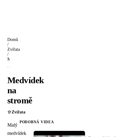
Domů
/
Zvířata
/
Medvídek na stromě
Medvídek
na
stromě
Zvířata
PODOBNÁ VIDEA
Malý
medvídek