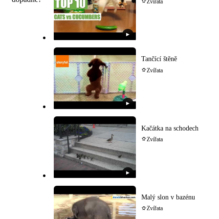
Zvířata
▶
Tančící štěně
Zvířata
▶
Kačátka na schodech
Zvířata
▶
Malý slon v bazénu
Zvířata