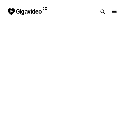
CZ
Gigavideo