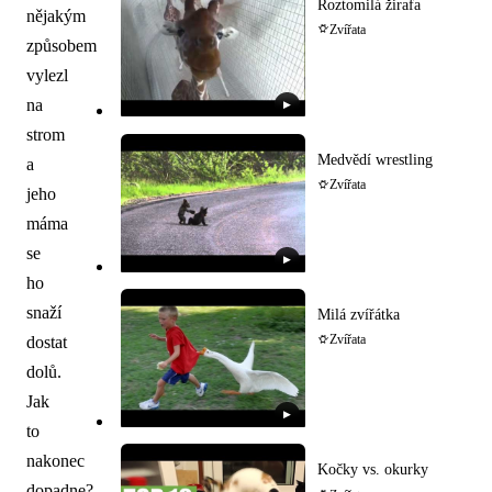
Roztomilá žirafa
nějakým
Zvířata
způsobem
vylezl
na
▶
strom
Medvědí wrestling
a
Zvířata
jeho
máma
se
▶
ho
snaží
Milá zvířátka
dostat
Zvířata
dolů.
Jak
▶
to
nakonec
Kočky vs. okurky
dopadne?