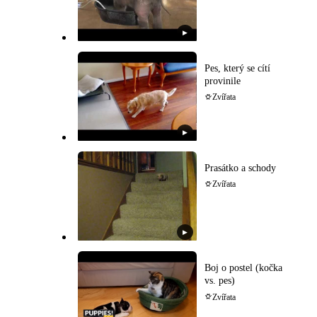
▶
Pes, který se cítí
provinile
Zvířata
▶
Prasátko a schody
Zvířata
▶
Boj o postel (kočka
vs. pes)
Zvířata