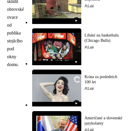
sklidil
Lidé
obrovské
ovace
▶
od
publika
Líbání na basketbalu
stojícího
(Chicago Bulls)
Lidé
pod
okny
▶
domu.
Krása za posledních
100 let
Lidé
▶
Američané a slovenské
jazykolamy
Lidé