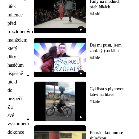
Faily na módních
útěk
přehlídkách
Lidé
milence
před
▶
rozzlobeným
manželem,
Dej mi pusu, jsem
který
zoufalý (sociální
experiment)
díky
Lidé
hasičům
úspěšně
▶
utekl
Cyklista s plynovou
do
lahví na hlavě
bezpečí.
Lidé
Za
své
▶
vystoupení
dokonce
Bourání komínu se
sbíječkou