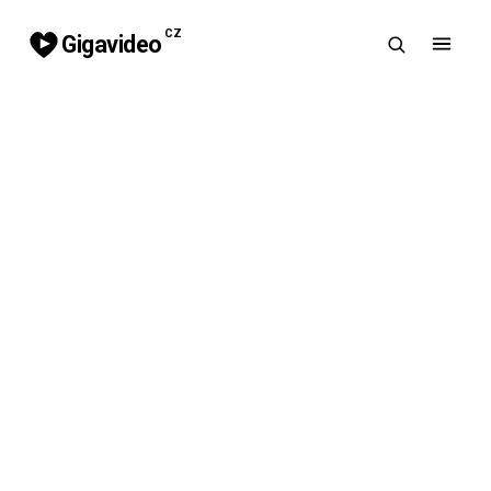
CZ
Gigavideo