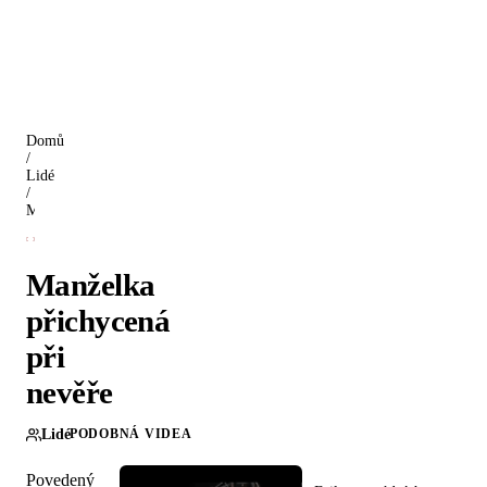
Domů
/
Lidé
/
Manželka přichycená při nevěře
Manželka
přichycená
při
nevěře
Lidé
PODOBNÁ VIDEA
Povedený