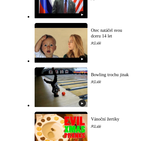
▶
Otec natáčel svou
dceru 14 let
Lidé
▶
Bowling trochu jinak
Lidé
▶
Vánoční žertíky
Lidé