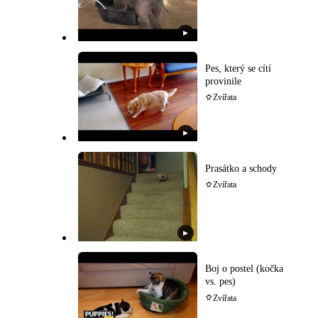
▶
Pes, který se cítí
provinile
Zvířata
▶
Prasátko a schody
Zvířata
▶
Boj o postel (kočka
vs. pes)
Zvířata