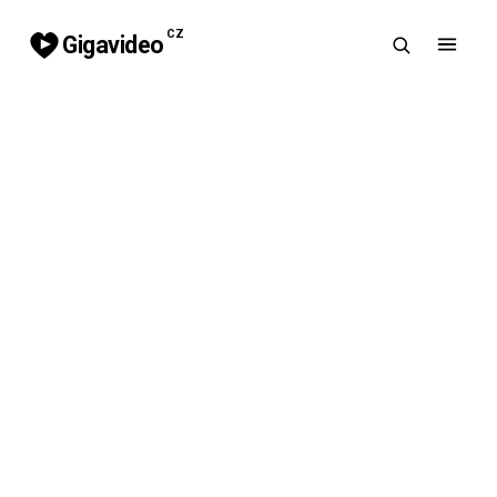
CZ
Gigavideo