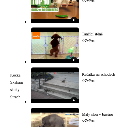
Zvířata
▶
Tančící štěně
Zvířata
▶
Kačátka na schodech
Kočka
Zvířata
Skákání
skoky
Strach
▶
Malý slon v bazénu
Zvířata