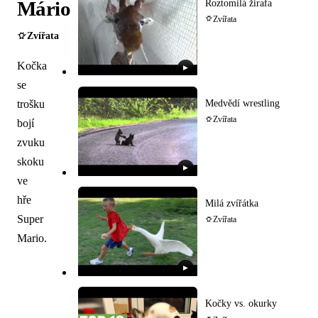
Mário
Roztomilá žirafa
Zvířata
Zvířata
Kočka
▶
se
Medvědí wrestling
trošku
Zvířata
bojí
zvuku
skoku
▶
ve
hře
Milá zvířátka
Super
Zvířata
Mario.
▶
Kočky vs. okurky