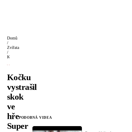
Domů
/
Zvířata
/
Kočku vystrašil skok ve hře Super Mário
Kočku
vystrašil
skok
ve
hře
PODOBNÁ VIDEA
Super