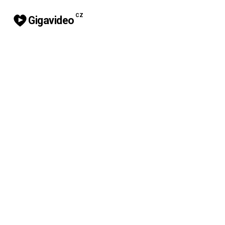
CZ
Gigavideo