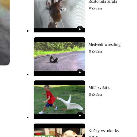
Roztomilá žirafa
Zvířata
▶
Medvědí wrestling
Zvířata
▶
Milá zvířátka
Zvířata
▶
Kočky vs. okurky