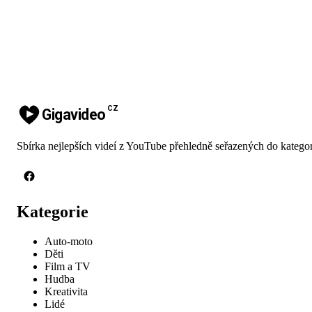
CZ
Gigavideo
Sbírka nejlepších videí z YouTube přehledně seřazených do kategor
Kategorie
Auto-moto
Děti
Film a TV
Hudba
Kreativita
Lidé