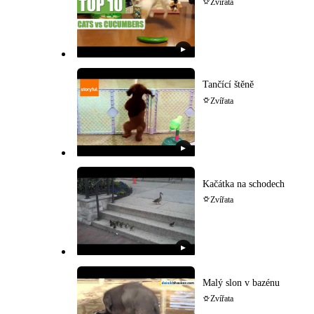
Zvířata
▶
Tančící štěně
Zvířata
▶
Kačátka na schodech
Zvířata
▶
Malý slon v bazénu
Zvířata