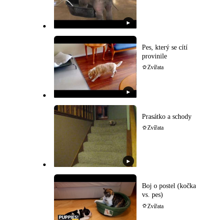
▶
Pes, který se cítí
provinile
Zvířata
▶
Prasátko a schody
Zvířata
▶
Boj o postel (kočka
vs. pes)
Zvířata